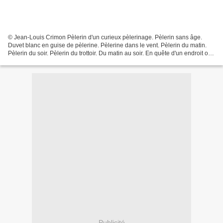
© Jean-Louis Crimon Pèlerin d'un curieux pèlerinage. Pèlerin sans âge.
Duvet blanc en guise de pèlerine. Pèlerine dans le vent. Pèlerin du matin.
Pèlerin du soir. Pèlerin du trottoir. Du matin au soir. En quête d'un endroit où
s'asseoir. Où se poser....
Publicité