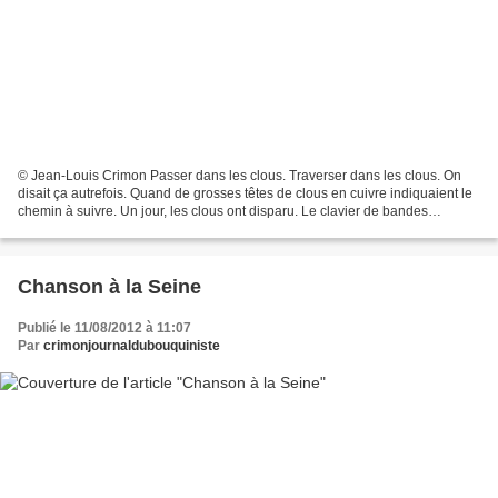
© Jean-Louis Crimon Passer dans les clous. Traverser dans les clous. On
disait ça autrefois. Quand de grosses têtes de clous en cuivre indiquaient le
chemin à suivre. Un jour, les clous ont disparu. Le clavier de bandes
blanches est apparu. On a continué,...
Chanson à la Seine
Publié le 11/08/2012 à 11:07
Par
crimonjournaldubouquiniste