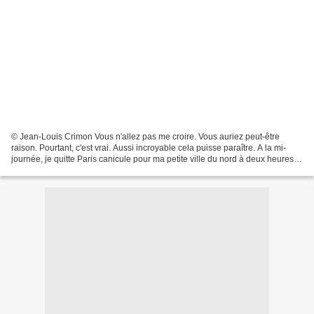
© Jean-Louis Crimon Vous n'allez pas me croire. Vous auriez peut-être
raison. Pourtant, c'est vrai. Aussi incroyable cela puisse paraître. A la mi-
journée, je quitte Paris canicule pour ma petite ville du nord à deux heures
de rail. Les 37 ou 38 degrés...