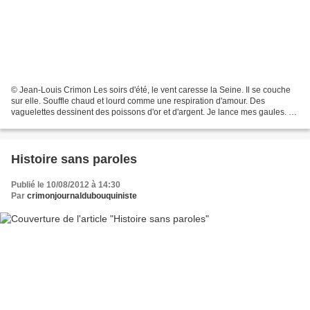
© Jean-Louis Crimon Les soirs d'été, le vent caresse la Seine. Il se couche
sur elle. Souffle chaud et lourd comme une respiration d'amour. Des
vaguelettes dessinent des poissons d'or et d'argent. Je lance mes gaules. A
tout hasard. Chaque soir, je rentre...
Histoire sans paroles
Publié le 10/08/2012 à 14:30
Par
crimonjournaldubouquiniste