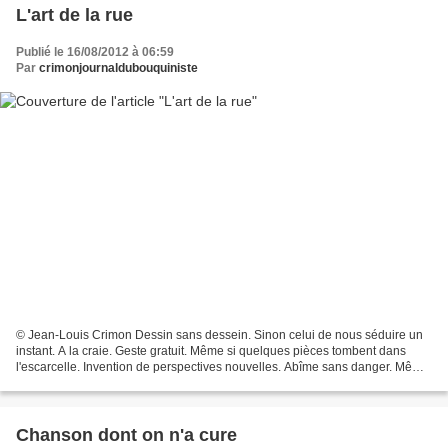
L'art de la rue
Publié le 16/08/2012 à 06:59
Par
crimonjournaldubouquiniste
© Jean-Louis Crimon Dessin sans dessein. Sinon celui de nous séduire un
instant. A la craie. Geste gratuit. Même si quelques pièces tombent dans
l'escarcelle. Invention de perspectives nouvelles. Abîme sans danger. Même
si une vieille dame a failli tomber...
Chanson dont on n'a cure