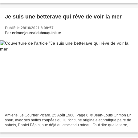
connaît vos reportages ! Ch'Courrier Pit'chard,...
Je suis une betterave qui rêve de voir la mer
Publié le 28/10/2021 à 08:57
Par
crimonjournaldubouquiniste
Amiens. Le Courrier Picard. 25 Août 1980. Page 8. © Jean-Louis Crimon En
short, avec ses bottes coupées qui lui font une originale et pratique paire de
sabots, Daniel Pépin joue déjà du croc et du rateau. Faut dire que la terre, il
sait la travailer et...