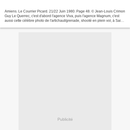
Amiens. Le Courrier Picard. 21/22 Juin 1980. Page 48. © Jean-Louis Crimon
Guy Le Querrec, c'est d'abord l'agence Viva, puis l'agence Magnum, c'est
aussi cette célèbre photo de l'artichaut/grenade, shooté en plein vol, à Saint
Pol de Léon. La vendange...
Publicité