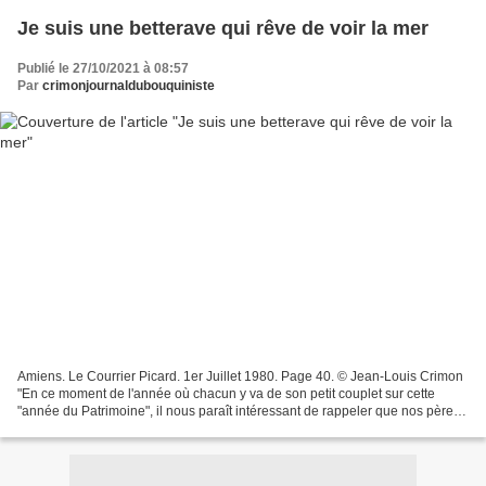
Je suis une betterave qui rêve de voir la mer
Publié le 27/10/2021 à 08:57
Par
crimonjournaldubouquiniste
Amiens. Le Courrier Picard. 1er Juillet 1980. Page 40. © Jean-Louis Crimon
"En ce moment de l'année où chacun y va de son petit couplet sur cette
"année du Patrimoine", il nous paraît intéressant de rappeler que nos pères
ne nous ont pas légué que des...