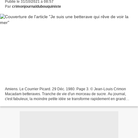
Publié le 31/10/2021 à 08:57
Par
crimonjournaldubouquiniste
Amiens. Le Courrier Picard. 29 Déc. 1980. Page 3. © Jean-Louis Crimon
Macadam betteraves. Tranche de vie d'un morceau de sucre. Au journal,
c'est fabuleux, la moindre petite idée se transforme rapidement en grand
reportage. Embarqués de bon matin dans...