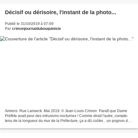
Décisif ou dérisoire, l'instant de la photo...
Publié le 31/10/2019 à 07:00
Par
crimonjournaldubouquiniste
Amiens. Rue Lamarck. Mai 2019. © Jean-Louis Crimon Paraît que Dame
Préfète avait peur des intrusions nocturnes ! Comme dirait l'autre, compte-
tenu de la longueur du mur de la Préfecture, ça a dû coûter... un pognon de
dingue. En plus, ça donne à cette...