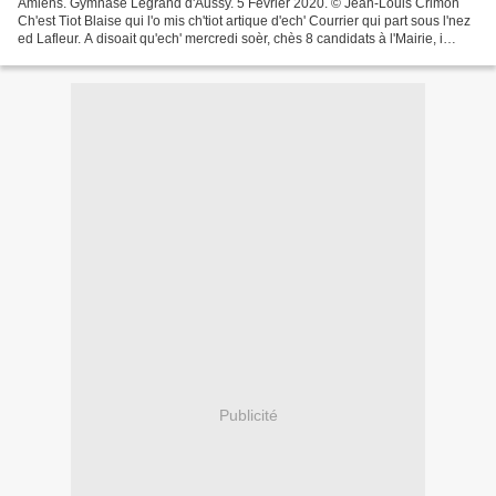
Amiens. Gymnase Legrand d'Aussy. 5 Février 2020. © Jean-Louis Crimon
Ch'est Tiot Blaise qui l'o mis ch'tiot artique d'ech' Courrier qui part sous l'nez
ed Lafleur. A disoait qu'ech' mercredi soèr, chès 8 candidats à l'Mairie, i
z'allouètent v'nir vir'...
Publicité