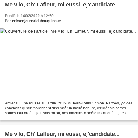
Me v'lo, Ch' Lafleur, mi eussi, ej'candidate...
Publié le 14/02/2020 à 12:50
Par
crimonjournaldubouquiniste
Amiens. Lune rousse au jardin. 2019. © Jean-Louis Crimon Parfoès, y'o des
canchons qu'all' m'viennent dins m'têt' in mollé berlure, d'z'idées bizarres
sorties tout droèt d'je n'sais mi où, des machins d'poéte in calfouètte, des
trucs un mollé branques,...
Me v'lo, Ch' Lafleur, mi eussi, ej'candidate...