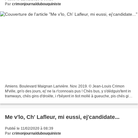
Par
crimonjournaldubouquiniste
Amiens. Boulevard Maignan Larivière. Nov. 2019. © Jean-Louis Crimon
M'ville, gn'o des jours, ej' ne la r'connoais pus ! Chès bus, y s'dédguis'tent in
tramways, chés gins d'droète, i r'béyent in tiot mollé à gueuche, pis chés gins
d'gueuche, i souritent...
Me v'lo, Ch' Lafleur, mi eussi, ej'candidate...
Publié le 11/02/2020 à 08:39
Par
crimonjournaldubouquiniste