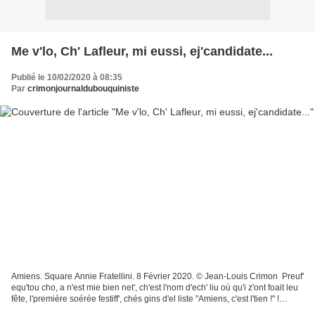
Me v'lo, Ch' Lafleur, mi eussi, ej'candidate...
Publié le 10/02/2020 à 08:35
Par
crimonjournaldubouquiniste
Amiens. Square Annie Fratellini. 8 Février 2020. © Jean-Louis Crimon Preuf'
equ'tou cho, a n'est mie bien net', ch'est l'nom d'ech' liu où qu'i z'ont foait leu
fête, l'première soérée festiff', chés gins d'el liste "Amiens, c'est l'tien !" !
Ch'nom,...