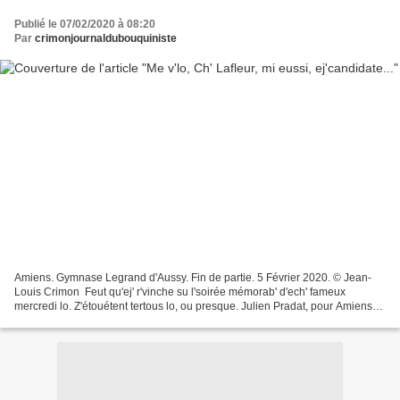
Publié le 07/02/2020 à 08:20
Par
crimonjournaldubouquiniste
Amiens. Gymnase Legrand d'Aussy. Fin de partie. 5 Février 2020. © Jean-
Louis Crimon Feut qu'ej' r'vinche su l'soirée mémorab' d'ech' fameux
mercredi lo. Z'étouétent tertous lo, ou presque. Julien Pradat, pour Amiens
c'est l'tien, Jean-Yves Bourgois,...