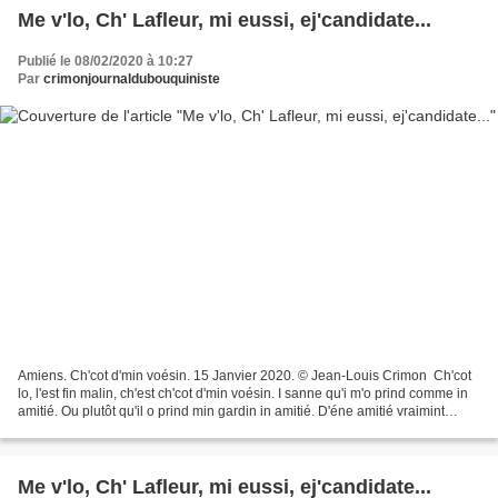
Me v'lo, Ch' Lafleur, mi eussi, ej'candidate...
Publié le 08/02/2020 à 10:27
Par
crimonjournaldubouquiniste
Amiens. Ch'cot d'min voésin. 15 Janvier 2020. © Jean-Louis Crimon Ch'cot
lo, l'est fin malin, ch'est ch'cot d'min voésin. I sanne qu'i m'o prind comme in
amitié. Ou plutôt qu'il o prind min gardin in amitié. D'éne amitié vraimint
amiteuse. Il est lo,...
Me v'lo, Ch' Lafleur, mi eussi, ej'candidate...