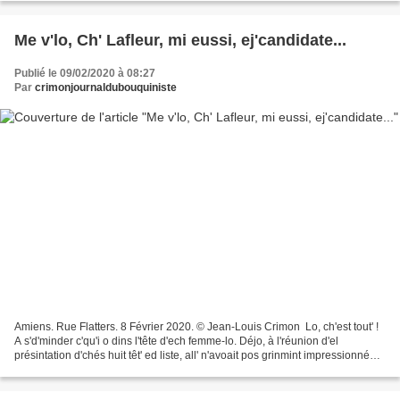
Me v'lo, Ch' Lafleur, mi eussi, ej'candidate...
Publié le 09/02/2020 à 08:27
Par
crimonjournaldubouquiniste
Amiens. Rue Flatters. 8 Février 2020. © Jean-Louis Crimon Lo, ch'est tout' !
A s'd'minder c'qu'i o dins l'tête d'ech femme-lo. Déjo, à l'réunion d'el
présintation d'chés huit têt' ed liste, all' n'avoait pos grinmint impressionné
chés gins ed' chés Comités...