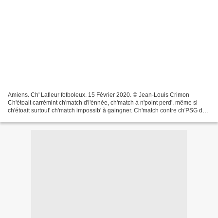
Amiens. Ch' Lafleur fotboleux. 15 Février 2020. © Jean-Louis Crimon
Ch'étoait carrémint ch'match d'l'énnée, ch'match à n'point perd', même si
ch'étoait surtout' ch'match impossib' à gaingner. Ch'match contre ch'PSG du
Qatar. L' Paris Saint-Germain d'chés...