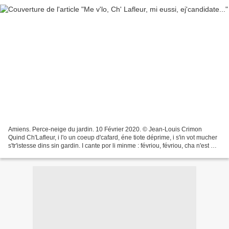
Amiens. Perce-neige du jardin. 10 Février 2020. © Jean-Louis Crimon
Quind Ch'Lafleur, i l'o un coeup d'cafard, éne tiote déprime, i s'in vot mucher
s'tr'istesse dins sin gardin. I cante por li minme : févriou, févriou, cha n'est mie
coère ch'moés doux....