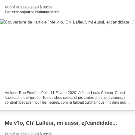
Publié le 13/02/2020 à 09:58
Par
crimonjournaldubouquiniste
Amiens. Rue Frédéric Petit. 11 Février 2020. © Jean-Louis Crimon Ch'est
l'sondache d'el jornée. Toutes chés radios et pis toutes chés terlévisions, i
vontent l'bégayer, tout' les heures, com' si falloait qu'cha nous rint' dins nou
têt' de futurs voteurs....
Me v'lo, Ch' Lafleur, mi eussi, ej'candidate...
Publié le 12/02/2020 à 09:20