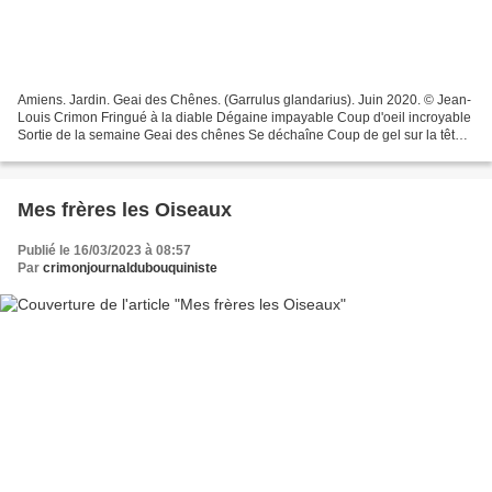
Amiens. Jardin. Geai des Chênes. (Garrulus glandarius). Juin 2020. © Jean-
Louis Crimon Fringué à la diable Dégaine impayable Coup d'oeil incroyable
Sortie de la semaine Geai des chênes Se déchaîne Coup de gel sur la tête
Pour bien coiffer sa crête Rien...
Mes frères les Oiseaux
Publié le 16/03/2023 à 08:57
Par
crimonjournaldubouquiniste