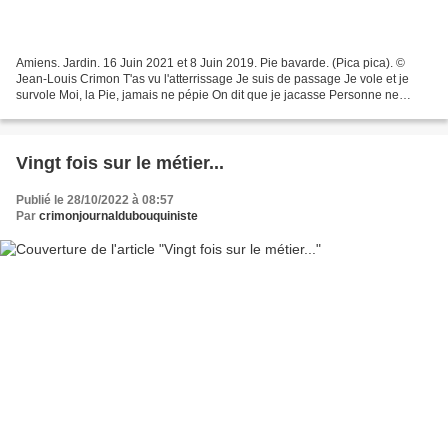
Amiens. Jardin. 16 Juin 2021 et 8 Juin 2019. Pie bavarde. (Pica pica). ©
Jean-Louis Crimon T'as vu l'atterrissage Je suis de passage Je vole et je
survole Moi, la Pie, jamais ne pépie On dit que je jacasse Personne ne
m'épie On m'appelle Pie Bavarde "Pica...
Vingt fois sur le métier...
Publié le 28/10/2022 à 08:57
Par
crimonjournaldubouquiniste