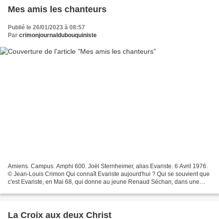
Mes amis les chanteurs
Publié le 26/01/2023 à 08:57
Par
crimonjournaldubouquiniste
Amiens. Campus. Amphi 600. Joël Sternheimer, alias Evariste. 6 Avril 1976.
© Jean-Louis Crimon Qui connaît Evariste aujourd'hui ? Qui se souvient que
c'est Evariste, en Mai 68, qui donne au jeune Renaud Séchan, dans une
Sorbonne occupée par ses étudiants,...
La Croix aux deux Christ