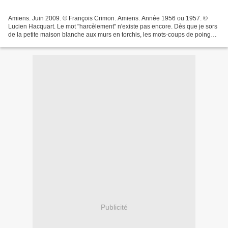
Amiens. Juin 2009. © François Crimon. Amiens. Année 1956 ou 1957. ©
Lucien Hacquart. Le mot "harcèlement" n'existe pas encore. Dès que je sors
de la petite maison blanche aux murs en torchis, les mots-coups de poing
me pleuvent dessus. "Gougnou, Gougnou,...
Publicité