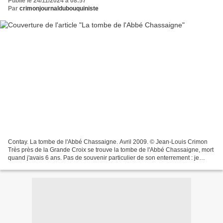
Publié le 24/11/2024 à 08:57
Par
crimonjournaldubouquiniste
Contay. La tombe de l'Abbé Chassaigne. Avril 2009. © Jean-Louis Crimon
Très près de la Grande Croix se trouve la tombe de l'Abbé Chassaigne, mort
quand j'avais 6 ans. Pas de souvenir particulier de son enterrement : je
n'étais pas encore enfant de choeur....