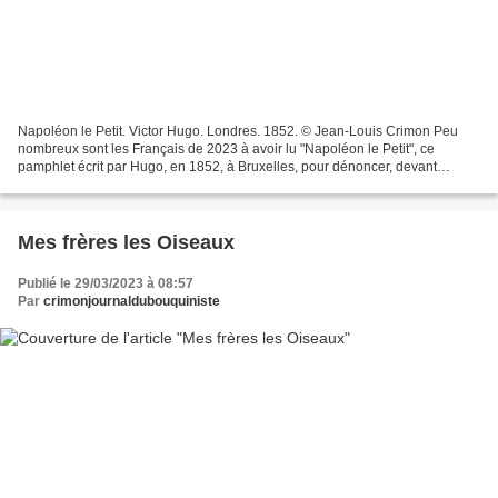
Napoléon le Petit. Victor Hugo. Londres. 1852. © Jean-Louis Crimon Peu
nombreux sont les Français de 2023 à avoir lu "Napoléon le Petit", ce
pamphlet écrit par Hugo, en 1852, à Bruxelles, pour dénoncer, devant
l'Histoire, le comportement de celui qui...
Mes frères les Oiseaux
Publié le 29/03/2023 à 08:57
Par
crimonjournaldubouquiniste