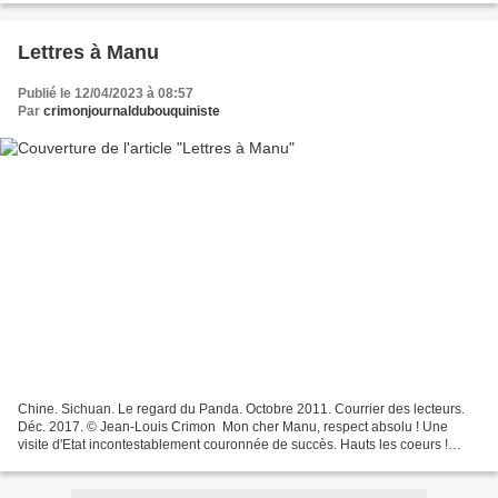
Lettres à Manu
Publié le 12/04/2023 à 08:57
Par
crimonjournaldubouquiniste
Chine. Sichuan. Le regard du Panda. Octobre 2011. Courrier des lecteurs.
Déc. 2017. © Jean-Louis Crimon Mon cher Manu, respect absolu ! Une
visite d'Etat incontestablement couronnée de succès. Hauts les coeurs !
C'est La Nouvelle République qui le claironne...