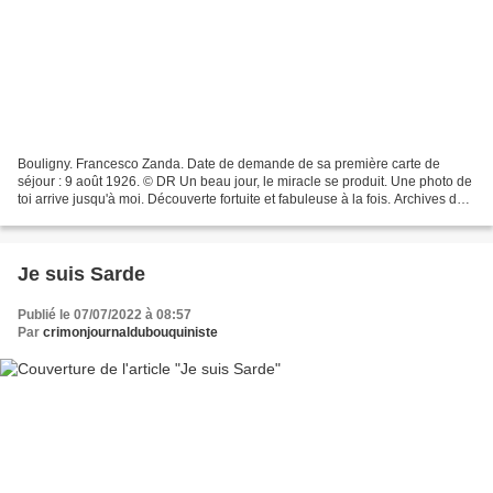
Bouligny. Francesco Zanda. Date de demande de sa première carte de
séjour : 9 août 1926. © DR Un beau jour, le miracle se produit. Une photo de
toi arrive jusqu'à moi. Découverte fortuite et fabuleuse à la fois. Archives de
la mairie de Bouligny. Ta Fiche...
Je suis Sarde
Publié le 07/07/2022 à 08:57
Par
crimonjournaldubouquiniste