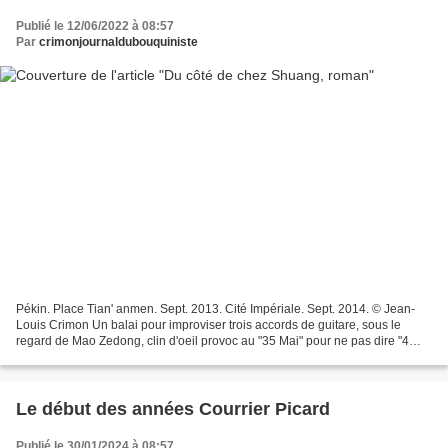
Publié le 12/06/2022 à 08:57
Par
crimonjournaldubouquiniste
Pékin. Place Tian' anmen. Sept. 2013. Cité Impériale. Sept. 2014. © Jean-
Louis Crimon Un balai pour improviser trois accords de guitare, sous le
regard de Mao Zedong, clin d'oeil provoc au "35 Mai" pour ne pas dire "4
Juin". Souvenir d'un lointain Printemps...
Le début des années Courrier Picard
Publié le 30/01/2024 à 08:57