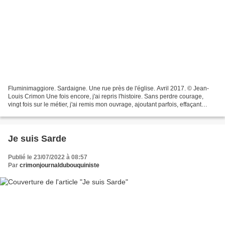
Fluminimaggiore. Sardaigne. Une rue près de l'église. Avril 2017. © Jean-
Louis Crimon Une fois encore, j'ai repris l'histoire. Sans perdre courage,
vingt fois sur le métier, j'ai remis mon ouvrage, ajoutant parfois, effaçant
souvent, polissant sans cesse...
Je suis Sarde
Publié le 23/07/2022 à 08:57
Par
crimonjournaldubouquiniste