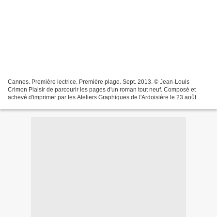
Cannes. Première lectrice. Première plage. Sept. 2013. © Jean-Louis
Crimon Plaisir de parcourir les pages d'un roman tout neuf. Composé et
achevé d'imprimer par les Ateliers Graphiques de l'Ardoisière le 23 août
2013. Rêvé et écrit en Chine, à Chengdu,...