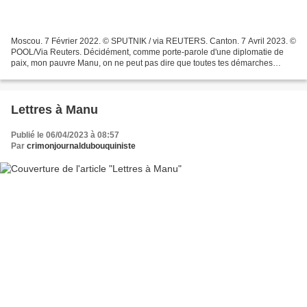
Moscou. 7 Février 2022. © SPUTNIK / via REUTERS. Canton. 7 Avril 2023. ©
POOL/Via Reuters. Décidément, comme porte-parole d'une diplomatie de
paix, mon pauvre Manu, on ne peut pas dire que toutes tes démarches
soient couronnées de succès. Même en pensant...
Lettres à Manu
Publié le 06/04/2023 à 08:57
Par
crimonjournaldubouquiniste