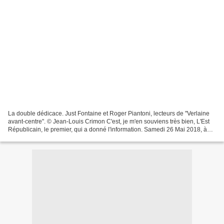
La double dédicace. Just Fontaine et Roger Piantoni, lecteurs de "Verlaine
avant-centre". © Jean-Louis Crimon C'est, je m'en souviens très bien, L'Est
Républicain, le premier, qui a donné l'information. Samedi 26 Mai 2018, à
15h25 : Roger Piantoni, partenaire...