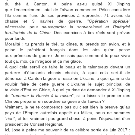
du thé à Canton. A peine as-tu quitté Xi Jinping
que l'encerclement total de Taïwan commence. Pékin considère
l'île comme l'une de ses provinces à reprendre. 71 avions de
chasse et 9 navires de guerre. "
Opération
spéciale
"
nécessaire pour
sauvegarder la souveraineté et l'intégrité
territtoriale de la Chine
. Des exercices à tirs réels sont prévus
pour lundi.
Moralité : tu prends le thé, tu dînes, tu prends ton avion, et à
peine le président français dans les airs qu'on passe
aux prémices de guerre. Je ne sais pas comment tu peux vivre
tout ça, moi, ça m'agace et ça me glace.
A quoi cela sert-il de faire le beau et le talentueux devant un
parterre d'étudiants chinois choisis, à quoi cela sert-il de
dénoncer à Canton la guerre russe en Ukraine, à quoi ça rime de
vouloir faire de cette guerre d'Ukraine le sujet principal de
ta visite d'Etat en Chine, à quoi ça rime de demander à Xi Jinping
de "
ramener la Russie à la raison
", si tu laisses le premier des
Chinois préparer en sourdine sa guerre de Taïwan ?
Vraiment, je ne te comprends pas ou c'est bien la preuve qu'au
pays de l'Empire autrefois appelé du Milieu, nous ne sommes
"
rien
", et toi, vraiment pas grand chose, à peine l'équivalent d'un
président de Conseil Régional.
Ici, j'ose à peine me souvenir de ta célèbre sortie de juin 2017 :