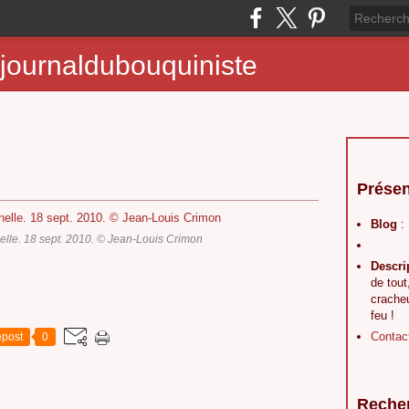
journaldubouquiniste
Présen
Blog
:
nelle. 18 sept. 2010. © Jean-Louis Crimon
Descri
de tout
crache
feu !
Contac
post
0
Reche