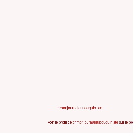
crimonjournaldubouquiniste
Voir le profil de
crimonjournaldubouquiniste
sur le po