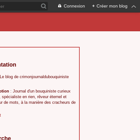
Connexion
+
Créer mon blog
tation
 Le blog de crimonjournaldubouquiniste
ption
: Journal d'un bouquiniste curieux
, spécialiste en rien, rêveur éternel et
ur de mots, à la manière des cracheurs de
t
rche