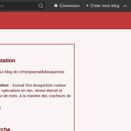
Connexion
+
Créer mon blog
tation
 Le blog de crimonjournaldubouquiniste
ption
: Journal d'un bouquiniste curieux
, spécialiste en rien, rêveur éternel et
ur de mots, à la manière des cracheurs de
t
rche