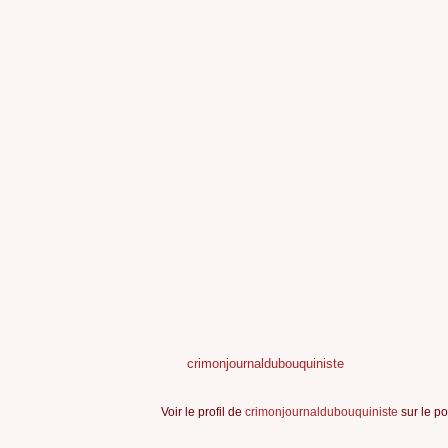
crimonjournaldubouquiniste
Voir le profil de
crimonjournaldubouquiniste
sur le po