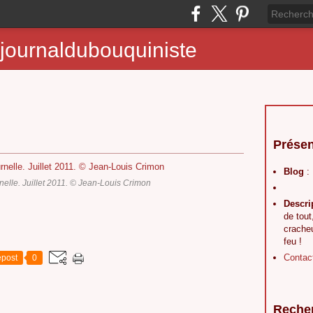
journaldubouquiniste
Présen
Blog
:
rnelle. Juillet 2011. © Jean-Louis Crimon
Descri
de tout
crache
feu !
Contac
post
0
Reche