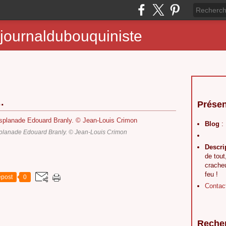
journaldubouquiniste
.
Présen
Blog
:
planade Edouard Branly. © Jean-Louis Crimon
Descri
de tout
crache
feu !
post
0
Contac
Reche