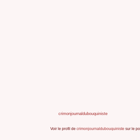
crimonjournaldubouquiniste
Voir le profil de
crimonjournaldubouquiniste
sur le po