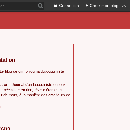
Connexion
+
Créer mon blog
tation
 Le blog de crimonjournaldubouquiniste
ption
: Journal d'un bouquiniste curieux
, spécialiste en rien, rêveur éternel et
ur de mots, à la manière des cracheurs de
t
rche