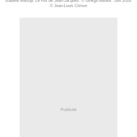
Isabelle Marsay. Le Fils de Jean-Jacques. © Ginkgo éditeur. Juin 2018.
© Jean-Louis Crimon
Publicité