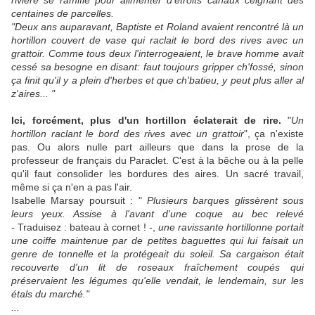
rivière se ramifie pour alimenter d'étroits canaux ceignant des
centaines de parcelles.
"Deux ans auparavant, Baptiste et Roland avaient rencontré là un
hortillon couvert de vase qui raclait le bord des rives avec un
grattoir. Comme tous deux l'interrogeaient, le brave homme avait
cessé sa besogne en disant: faut toujours gripper ch'fossé, sinon
ça finit qu'il y a plein d'herbes et que ch'batieu, y peut plus aller al
z'aires... "
Ici, forcément, plus d'un hortillon éclaterait de rire.
"
Un
hortillon raclant le bord des rives avec un grattoir
", ça n'existe
pas. Ou alors nulle part ailleurs que dans la prose de la
professeur de français du Paraclet. C'est à la bêche ou à la pelle
qu'il faut consolider les bordures des aires. Un sacré travail,
même si ça n'en a pas l'air.
Isabelle Marsay poursuit : "
Plusieurs barques glissèrent sous
leurs yeux. Assise à l'avant d'une coque au bec relevé
-
Traduisez : bateau à cornet ! -,
une ravissante hortillonne portait
une coiffe maintenue par de petites baguettes
qui lui faisait un
genre de tonnelle et la protégeait du soleil. Sa cargaison était
recouverte d'un lit de roseaux fraîchement coupés qui
préservaient les légumes qu'elle vendait, le lendemain, sur les
étals du marché."
...