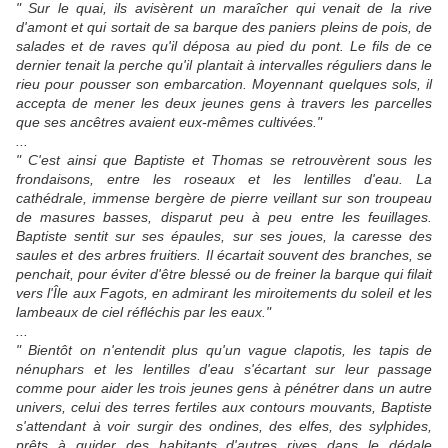
" Sur le quai, ils avisèrent un maraîcher qui venait de la rive
d'amont et qui sortait de sa barque des paniers pleins de pois, de
salades et de raves qu'il déposa au pied du pont. Le fils de ce
dernier tenait la perche qu'il plantait à intervalles réguliers dans le
rieu pour pousser son embarcation. Moyennant quelques sols, il
accepta de mener les deux jeunes gens à travers les parcelles
que ses ancêtres avaient eux-mêmes cultivées."
...
" C'est ainsi que Baptiste et Thomas se retrouvèrent sous les
frondaisons, entre les roseaux et les lentilles d'eau. La
cathédrale, immense bergère de pierre veillant sur son troupeau
de masures basses, disparut peu à peu entre les feuillages.
Baptiste sentit sur ses épaules, sur ses joues, la caresse des
saules et des arbres fruitiers. Il écartait souvent des branches, se
penchait, pour éviter d'être blessé ou de freiner la barque qui filait
vers l'Île aux Fagots, en admirant les miroitements du soleil et les
lambeaux de ciel réfléchis par les eaux."
...
" Bientôt on n'entendit plus qu'un vague clapotis, les tapis de
nénuphars et les lentilles d'eau s'écartant sur leur passage
comme pour aider les trois jeunes gens à pénétrer dans un autre
univers, celui des terres fertiles aux contours mouvants, Baptiste
s'attendant à voir surgir des ondines, des elfes, des sylphides,
prêts à guider des habitants d'autres rives dans le dédale