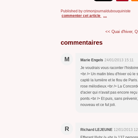
Published by crimonjournaldubouquiniste
commenter cet article
…
<< Quai d'hiver, Q
commentaires
M
Marie Engels
24/01/2013 15:11
Je voudrais vous raconter l'histoire
<br /> Un matin bleu d'hiver où le s
capté la lumière et le flou de Pari
rose mélodieux.<br /> La Concorde s
d'acier qui n'avait pas encore reçu
ponts.<br /> Et puis, sans prévenir,
nouveau et ce fut joli.
R
Richard LEJEUNE
12/01/2013 12
Effarant !!!<br /> <br /> 137 personn