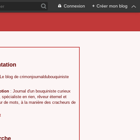
Connexion
+
Créer mon blog
tation
 Le blog de crimonjournaldubouquiniste
ption
: Journal d'un bouquiniste curieux
, spécialiste en rien, rêveur éternel et
ur de mots, à la manière des cracheurs de
t
rche