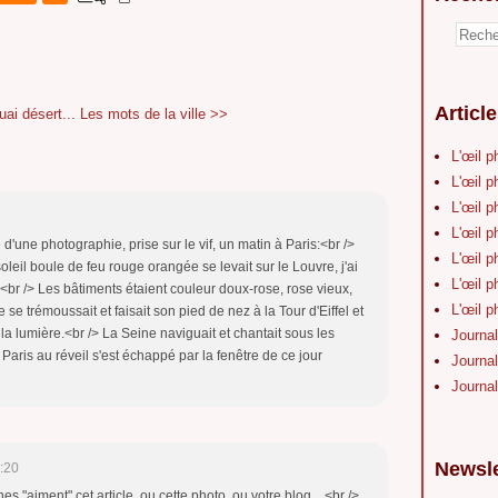
Articl
uai désert...
Les mots de la ville >>
L'œil p
L'œil p
L'œil p
L'œil p
 d'une photographie, prise sur le vif, un matin à Paris:<br />
L'œil p
oleil boule de feu rouge orangée se levait sur le Louvre, j'ai
L'œil p
s.<br /> Les bâtiments étaient couleur doux-rose, rose vieux,
L'œil p
e trémoussait et faisait son pied de nez à la Tour d'Eiffel et
 la lumière.<br /> La Seine naviguait et chantait sous les
Journal
 Paris au réveil s'est échappé par la fenêtre de ce jour
Journal
Journal
Newsle
:20
es "aiment" cet article, ou cette photo, ou votre blog ...<br />