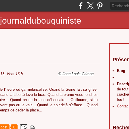
journaldubouquiniste
Présen
Blog
:
 13. Vers 16 h.
© Jean-Louis Crimon
Descri
de tout
de l'heure où ça mélancolise. Quand la Seine fait sa grise.
crache
Quand la Liberté lève le bras. Quand la brume vous tend les
feu !
aire... Quand on se la joue débonnaire... Guillaume, si tu
ent pas où je vais... Quand le soir déjà s'efface... Quand
Contac
temps de céder la place...
Reche
post
0