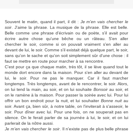
Souvent le matin, quand il part, il dit :
Je m'en vais chercher le
soir
. J'aime la phrase. La musique de la phrase. Elle est belle.
Belle comme une phrase d'écrivain ou de poète, s'il avait pour
écrire autre chose qu'une bêche ou un râteau. S'en aller
chercher le soir, comme si on pouvait vraiment s'en aller au
devant de lui, le soir. Comme s'il existait déjà quelque part, le soir,
sans qu'on le sache et qu'on soit simplement sûr d'une chose : il
faut se mettre en route pour marcher à sa rencontre.
C'est pour ça que chaque matin, très tôt, il se lève quand tout le
monde dort encore dans la maison. Pour s'en aller au devant de
lui, le soir. Pour ne pas le manquer. Car il faut marcher
longtemps. Très longtemps, avant de le rencontrer, le soir. Alors,
on lui tend la main, au soir, et on lui souhaite
Bonsoir
au soir, et
on le ramène à la maison. Pour passer la soirée avec lui. Pour lui
offrir un bon endroit pour la nuit, et lui souhaiter
Bonne nuit
au
soir. Avant ça, bien sûr, à notre table, on l'inviterait à s'asseoir, le
soir. Pour dîner avec lui. Pour une fois, on ne souperait pas en
silence. On le ferait parler de sa journée à lui, le soir, et on lui
parlerait de la nôtre aussi.
Je m'en vais chercher le soir
. Il n'existe pas de plus belle phrase