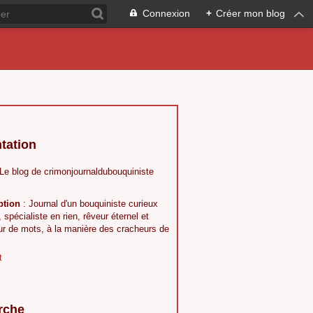
Connexion
+
Créer mon blog
tation
 Le blog de crimonjournaldubouquiniste
ption
: Journal d'un bouquiniste curieux
, spécialiste en rien, rêveur éternel et
ur de mots, à la manière des cracheurs de
t
rche