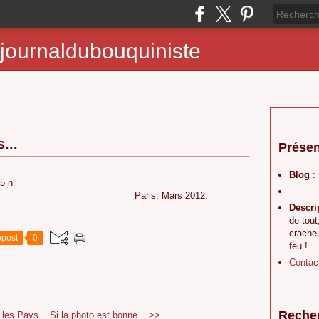
journaldubouquiniste
...
Présen
Blog
:
mon Paris. Mars 2012.
Descri
de tout
crache
post
0
feu !
Contac
Reche
les Pays...
Si la photo est bonne... >>