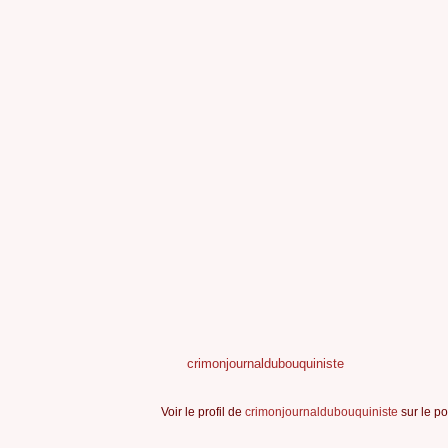
crimonjournaldubouquiniste
Voir le profil de
crimonjournaldubouquiniste
sur le po