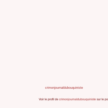
crimonjournaldubouquiniste
Voir le profil de
crimonjournaldubouquiniste
sur le po