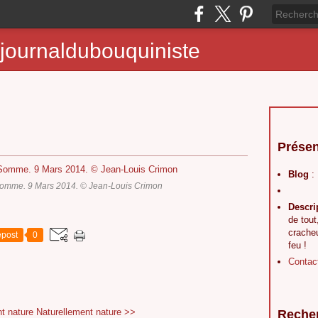
journaldubouquiniste
Présen
Blog
:
Somme. 9 Mars 2014. © Jean-Louis Crimon
Descri
de tout
crache
post
0
feu !
Contac
t nature
Naturellement nature >>
Reche