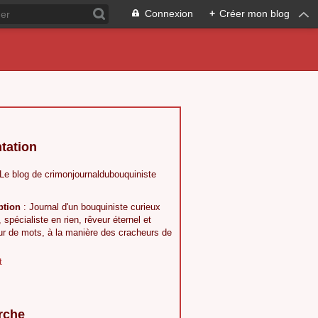
Connexion
+
Créer mon blog
tation
 Le blog de crimonjournaldubouquiniste
ption
: Journal d'un bouquiniste curieux
, spécialiste en rien, rêveur éternel et
ur de mots, à la manière des cracheurs de
t
rche