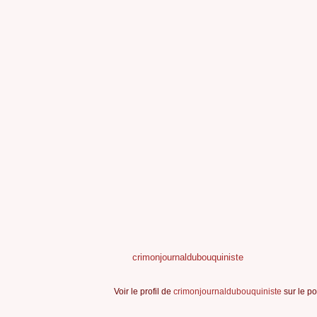
crimonjournaldubouquiniste
Voir le profil de
crimonjournaldubouquiniste
sur le po