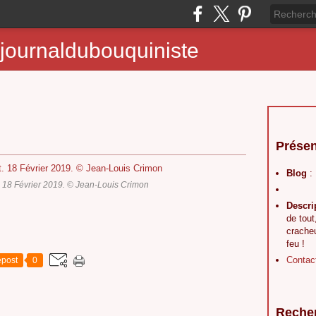
journaldubouquiniste
Présen
Blog
:
. 18 Février 2019. © Jean-Louis Crimon
Descri
de tout
crache
feu !
Contac
post
0
Reche