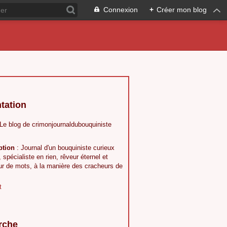
Connexion
+
Créer mon blog
tation
 Le blog de crimonjournaldubouquiniste
ption
: Journal d'un bouquiniste curieux
, spécialiste en rien, rêveur éternel et
ur de mots, à la manière des cracheurs de
t
rche