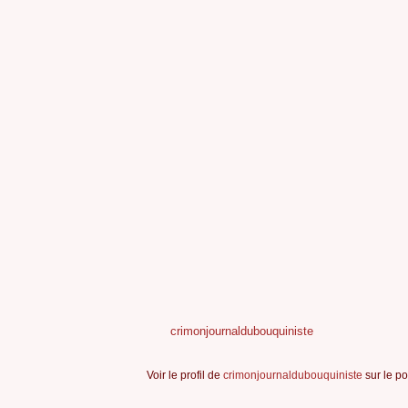
crimonjournaldubouquiniste
Voir le profil de
crimonjournaldubouquiniste
sur le po