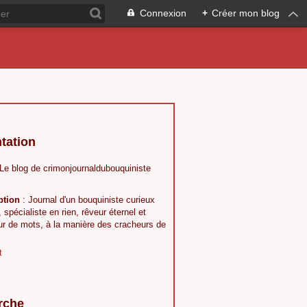
Connexion
+
Créer mon blog
tation
 Le blog de crimonjournaldubouquiniste
ption
: Journal d'un bouquiniste curieux
, spécialiste en rien, rêveur éternel et
ur de mots, à la manière des cracheurs de
t
rche