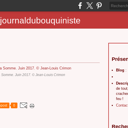
journaldubouquiniste
Présen
Blog
:
a Somme. Juin 2017. © Jean-Louis Crimon
Descri
de tout
crache
feu !
Contac
post
0
Reche