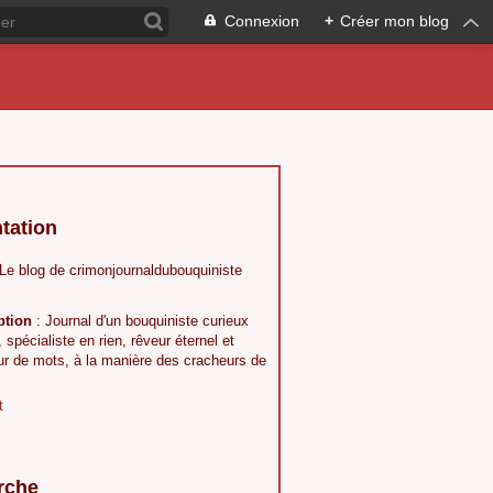
Connexion
+
Créer mon blog
tation
 Le blog de crimonjournaldubouquiniste
ption
: Journal d'un bouquiniste curieux
, spécialiste en rien, rêveur éternel et
ur de mots, à la manière des cracheurs de
t
rche