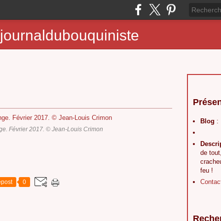
journaldubouquiniste
Présen
Blog
:
e. Février 2017. © Jean-Louis Crimon
Descri
de tout
crache
feu !
Contac
post
0
Reche