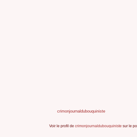
crimonjournaldubouquiniste
Voir le profil de
crimonjournaldubouquiniste
sur le po