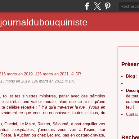
journaldubouquiniste
Présen
Blog
:
15 morts en 2019. 126 morts en 2021. © DR
Descri
oi et tes sinistres ministres, parler avec des trémolos
de tout
e si c'était une valeur morale, alors que ce n'est qu'une
crache
ta célèbre répartie : "
Y'a qu'à traverser la rue
",
j'vous en
feu !
vraiment ce que vous en connaissez, toutes et tous, du
Contac
Guerini, Le Maire, Riester, Séjourné, à part enquiller vos
ras inoxydables, j'aimerais vous voir à l'usine, sur
a Poste, à Auchan ou chez Leclerc, pas en costard-cravate,
Reche