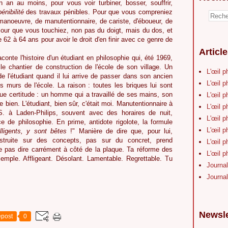
n an au moins, pour vous voir turbiner, bosser, souffrir,
énibilité
des travaux pénibles. Pour que vous compreniez
manoeuvre, de manutentionnaire, de cariste, d'éboueur, de
Pour que vous touchiez, non pas du doigt, mais du dos, et
 62 à 64 ans pour avoir le droit d'en finir avec ce genre de
Articl
onte l'histoire d'un étudiant en philosophie qui, été 1969,
chantier de construction de l'école de son village. Un
L'œil p
de l'étudiant quand il lui arrive de passer dans son ancien
L'œil p
es murs de l'école. La raison : toutes les briques lui sont
ue certitude : un homme qui a travaillé de ses mains, son
L'œil p
e bien. L'étudiant, bien sûr, c'était moi. Manutentionnaire à
L'œil p
. à Laden-Philips, souvent avec des horaires de nuit,
L'œil p
 de philosophie. En prime, antidote rigolote, la formule
L'œil p
lligents, y sont bêtes
!" Manière de dire que, pour lui,
construite sur des concepts, pas sur du concret, prend
L'œil p
 pas dire carrément à côté de la plaque. Ta réforme des
L'œil p
exemple. Affligeant. Désolant. Lamentable. Regrettable. Tu
Journal
Journal
Newsle
post
0