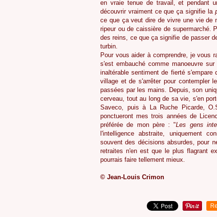
en vraie tenue de travail, et pendant u
découvrir vraiment ce que ça signifie la
p
ce que ça veut dire de vivre une vie de 
ripeur ou de caissière de supermarché. 
des reins, ce que ça signifie de passer de
turbin.
Pour vous aider à comprendre, je vous rac
s'est embauché comme manoeuvre sur le 
inaltérable sentiment de fierté s'empare 
village et de s'arrêter pour contempler l
passées par les mains. Depuis, son uniq
cerveau, tout au long de sa vie, s'en port
Saveco, puis à La Ruche Picarde, O.S
ponctueront mes trois années de Licence
préférée de mon père : "
Les gens inte
l'intelligence abstraite, uniquement 
souvent des décisions absurdes, pour ne
retraites n'en est que le plus flagrant 
pourrais faire tellement mieux.
© Jean-Louis Crimon
Re