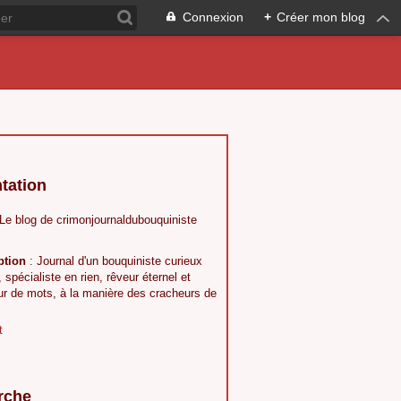
Connexion
+
Créer mon blog
tation
 Le blog de crimonjournaldubouquiniste
ption
: Journal d'un bouquiniste curieux
, spécialiste en rien, rêveur éternel et
ur de mots, à la manière des cracheurs de
t
rche