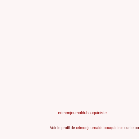
crimonjournaldubouquiniste
Voir le profil de
crimonjournaldubouquiniste
sur le po