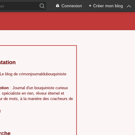
Connexion
+
Créer mon blog
tation
 Le blog de crimonjournaldubouquiniste
ption
: Journal d'un bouquiniste curieux
, spécialiste en rien, rêveur éternel et
ur de mots, à la manière des cracheurs de
t
rche