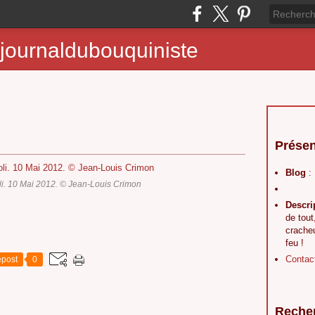
journaldubouquiniste
Présen
Blog
:
li. 10 Mai 2012. © Jean-Louis Crimon
Descri
de tout
crache
feu !
Contac
post
0
Reche