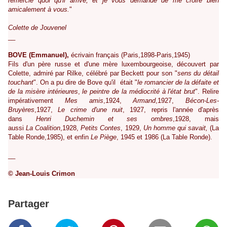
remercie quoi qu'il arrive, et je vous demande de me croire bien
amicalement à vous.
"
Colette de Jouvenel
__
BOVE (Emmanuel),
écrivain français (Paris,1898-Paris,1945)
Fils d'un père russe et d'une mère luxembourgeoise, découvert par
Colette, admiré par Rilke, célébré par Beckett pour son "
sens du détail
touchant
". On a pu dire de Bove qu'il était "
le romancier de la défaite et
de la misère intérieures
,
le peintre de la médiocrité à l'état brut
". Relire
impérativement
Mes amis
,1924,
Armand
,1927,
Bécon-Les-
Bruyères
,1927,
Le crime d'une nuit
, 1927, repris l'année d'après
dans
Henri Duchemin et ses ombres
,1928, mais
aussi
La Coalition
,1928,
Petits Contes
, 1929,
Un homme qui savait,
(La
Table Ronde,1985), et enfin
Le Piège
, 1945 et 1986 (La Table Ronde).
__
© Jean-Louis Crimon
Partager