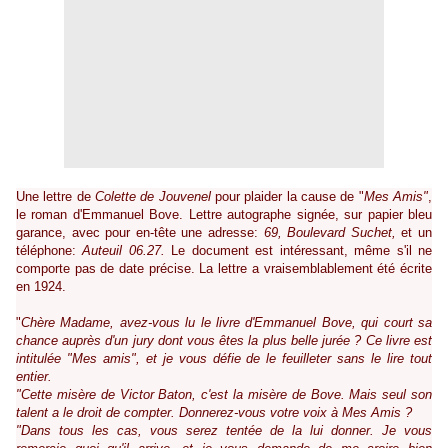
Une lettre de
Colette de Jouvenel
pour plaider la cause de
"
Mes Amis"
,
le roman d'Emmanuel Bove. Lettre autographe signée, sur papier bleu
garance, avec pour en-tête une adresse:
69, Boulevard Suchet,
et un
téléphone:
Auteuil 06.27.
Le document est intéressant, même s'il ne
comporte pas de date précise. La lettre a vraisemblablement été écrite
en 1924.
"
Chère Madame, avez-vous lu le livre d'Emmanuel Bove, qui court sa
chance auprès d'un jury dont vous êtes la plus belle jurée ? Ce livre est
intitulée "
Mes amis
", et je vous défie de le feuilleter sans le lire tout
entier.
"Cette misère de Victor Baton, c'est la misère de Bove. Mais seul son
talent a le droit de compter. Donnerez-vous votre voix à
Mes Amis
?
"Dans tous les cas, vous serez tentée de la lui donner. Je vous