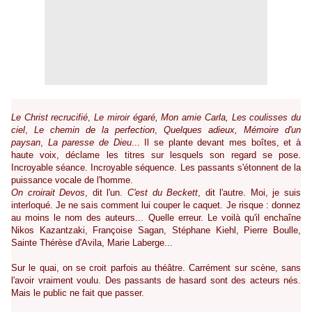
Le Christ recrucifié
,
Le miroir égaré, Mon amie Carla,
Les coulisses du
ciel
,
Le chemin de la perfection
,
Quelques adieux, Mémoire d'un
paysan
,
La paresse de Dieu
... Il se plante devant mes boîtes, et à
haute voix, déclame les titres sur lesquels son regard se pose.
Incroyable séance. Incroyable séquence. Les passants s'étonnent de la
puissance vocale de l'homme.
On croirait Devos
, dit l'un.
C'est du Beckett
, dit l'autre. Moi, je suis
interloqué. Je ne sais comment lui couper le caquet. Je risque : donnez
au moins le nom des auteurs... Quelle erreur. Le voilà qu'il enchaîne
Nikos Kazantzaki, Françoise Sagan, Stéphane Kiehl, Pierre Boulle,
Sainte Thérèse d'Avila, Marie Laberge...
Sur le quai, on se croit parfois au théâtre. Carrément sur scène, sans
l'avoir vraiment voulu. Des passants de hasard sont des acteurs nés.
Mais le public ne fait que passer.