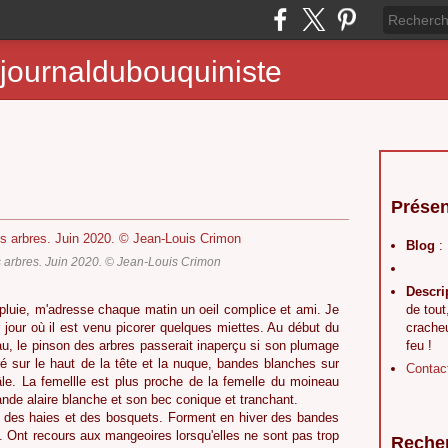
journaldubouquiniste
Présen
Blog
:
 arbres. Juin 2020. © Jean-Louis Crimon
Descri
 pluie, m'adresse chaque matin un oeil complice et ami. Je
de tout
jour où il est venu picorer quelques miettes. Au début du
crache
eau, le pinson des arbres passerait inaperçu si son plumage
feu !
dré sur le haut de la tête et la nuque, bandes blanches sur
Contac
mâle. La femellle est plus proche de la femelle du moineau
ande alaire blanche et son bec conique et tranchant.
es, des haies et des bosquets. Forment en hiver des bandes
 Ont recours aux mangeoires lorsqu'elles ne sont pas trop
Reche