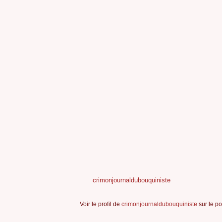
crimonjournaldubouquiniste
Voir le profil de
crimonjournaldubouquiniste
sur le po