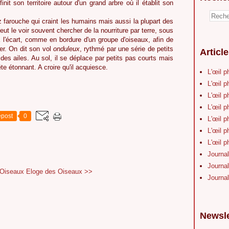
it son territoire autour d'un grand arbre où il établit son
 farouche qui craint les humains mais aussi la plupart des
peut le voir souvent chercher de la nourriture par terre, sous
à l'écart, comme en bordure d'un groupe d'oiseaux, afin de
ger. On dit son vol
onduleux
, rythmé par une série de petits
Articl
des ailes. Au sol, il se déplace par petits pas courts mais
 étonnant. A croire qu'il acquiesce.
L'œil p
L'œil p
L'œil p
L'œil p
post
0
L'œil p
L'œil p
L'œil p
Journal
Journal
 Oiseaux
Eloge des Oiseaux >>
Journal
Newsle