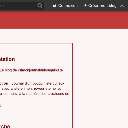
Connexion
+
Créer mon blog
tation
 Le blog de crimonjournaldubouquiniste
ption
: Journal d'un bouquiniste curieux
, spécialiste en rien, rêveur éternel et
ur de mots, à la manière des cracheurs de
t
rche