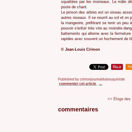
squattées par les moineaux. Le mâle défin
poste de chant.
Le pinson des arbres est un oiseau assez
autres oiseaux. Il se nourrit au sol et on 
la mangeoire, préférant se tenir un peu 
pouvoir s'enfuir très vite au moindre dan
battements qui alterne avec la fermeture 
rapides avec souvent un hochement de tête
© Jean-Louis Crimon
Re
Published by crimonjournaldubouquiniste
commenter cet article
…
<< Eloge des
commentaires