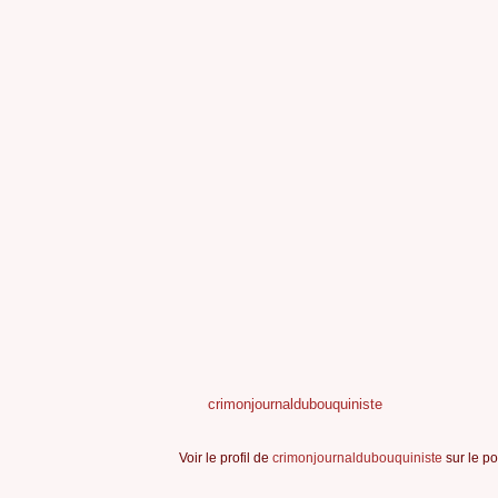
crimonjournaldubouquiniste
Voir le profil de
crimonjournaldubouquiniste
sur le po