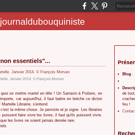
journaldubouquiniste
on essentiels"...
Présen
Blog
:
rtelle. Janvier 2014. © François Morvan
Descri
quoi se mettre martel en tête
! Un Sarrasin à Poitiers, en
de tout
importe, car aujourd'hui, il faut battre en brèche ce dicton
crache
! Martelle Librairie, s'entend.
feu !
, c'est la même chose. Je persiste et je signe. Les libraires
Contac
 puissent faire vivre les livres, il faut qu'ils puissent vivre.
 que les livres ne soient jamais denrée rare.
iels.
Reche