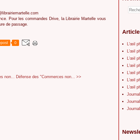
librairiemartelle.com
ance. Pour les commandes Drive, la Librairie Martelle vous
eure de passage.
Articl
post
0
L'œil p
L'œil p
L'œil p
L'œil p
L'œil p
s non...
Défense des "Commerces non... >>
L'œil p
L'œil p
Journal
Journal
Journal
Newsle