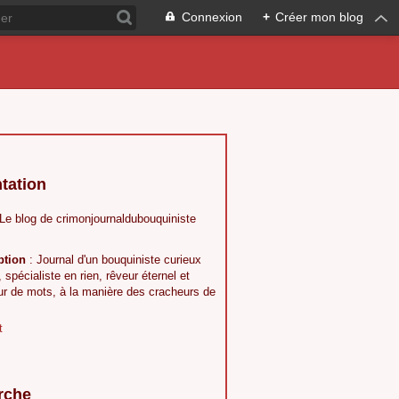
Connexion
+
Créer mon blog
tation
 Le blog de crimonjournaldubouquiniste
ption
: Journal d'un bouquiniste curieux
, spécialiste en rien, rêveur éternel et
ur de mots, à la manière des cracheurs de
t
rche