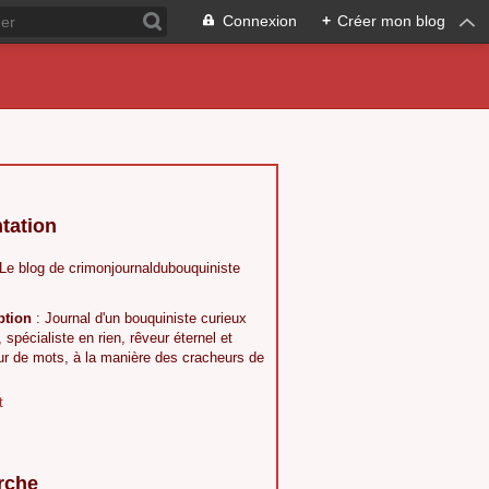
Connexion
+
Créer mon blog
tation
 Le blog de crimonjournaldubouquiniste
ption
: Journal d'un bouquiniste curieux
, spécialiste en rien, rêveur éternel et
ur de mots, à la manière des cracheurs de
t
rche