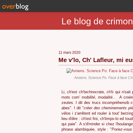
Le blog de crimon
11 mars 2020
Me v'lo, Ch' Lafleur, mi eus
Amiens. Science Po. Face à face Ch
Li, ch'est ch'technocrate, ch'ti qui n'sai
mots com'
mobilité
,
modalité...
A croère
zeutes. I dit des trucs incompréhensib c
abes". I dit "
créer des cheminements pié
vélos i z'arrêtent ed rouler à tout' berzin
lieu d'dire : ch'est fini, ch'timps-lo ed tou
qui paie". A s'd'minder si chez l'boulang
phrase alambiquée, style : "
Poriez-vous