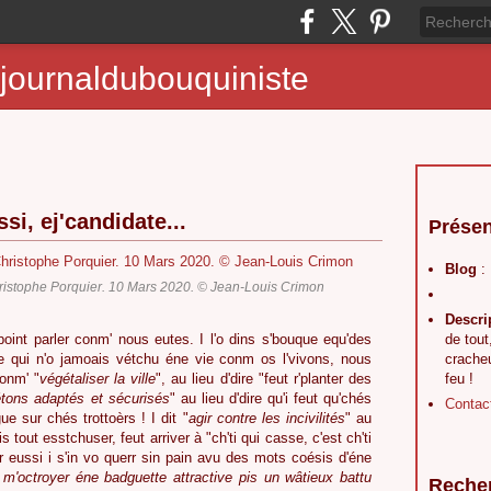
journaldubouquiniste
si, ej'candidate...
Présen
Blog
:
ristophe Porquier. 10 Mars 2020. © Jean-Louis Crimon
Descri
t point parler conm' nous eutes. I l'o dins s'bouque equ'des
de tout
 qui n'o jamoais vétchu éne vie conm os l'vivons, nous
crache
onm' "
végétaliser la ville
", au lieu d'dire "feut r'planter des
feu !
tons adaptés et sécurisés
" au lieu d'dire qu'i feut qu'chés
Contac
gue sur chés trottoèrs ! I dit "
agir contre les incivilités
" au
dis tout esstchuser, feut arriver à "ch'ti qui casse, c'est ch'ti
er eussi i s'in vo querr sin pain avu des mots coésis d'éne
 m'octroyer éne badguette attractive pis un wâtieux battu
Reche