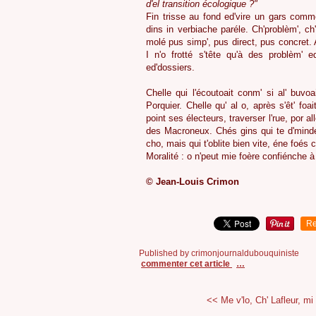
d'el transition écologique ?"
Fin trisse au fond ed'vire un gars comme
dins in verbiache paréle. Ch'problèm', ch
molé pus simp', pus direct, pus concret. A
I n'o frotté s'tête qu'à des problèm' ed
ed'dossiers.
Chelle qui l'écoutoait conm' si al' buvoai
Porquier. Chelle qu' al o, après s'êt' foai
point ses électeurs, traverser l'rue, por a
des Macroneux. Chés gins qui te d'minden
cho, mais qui t'oblite bien vite, éne foés c
Moralité : o n'peut mie foère confiénche 
© Jean-Louis Crimon
Re
Published by crimonjournaldubouquiniste
commenter cet article
…
<< Me v'lo, Ch' Lafleur, mi 