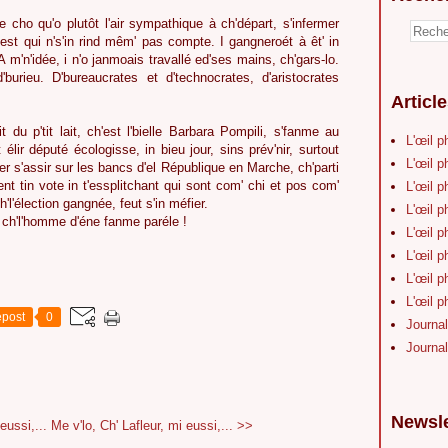
 cho qu'o plutôt l'air sympathique à ch'départ, s'infermer
'est qui n's'in rind mêm' pas compte. I gangneroét à êt' in
 m'n'idée, i n'o janmoais travallé ed'ses mains, ch'gars-lo.
'burieu. D'bureaucrates et d'technocrates, d'aristocrates
Articl
t du p'tit lait, ch'est l'bielle Barbara Pompili, s'fanme au
L'œil p
t élir député écologisse, in bieu jour, sins prév'nir, surtout
L'œil p
ller s'assir sur les bancs d'el République en Marche, ch'parti
t tin vote in t'essplitchant qui sont com' chi et pos com'
L'œil p
h'l'élection gangnée, feut s'in méfier.
L'œil p
à ch'l'homme d'éne fanme paréle !
L'œil p
L'œil p
L'œil p
L'œil p
post
0
Journal
Journal
Newsle
eussi,...
Me v'lo, Ch' Lafleur, mi eussi,... >>