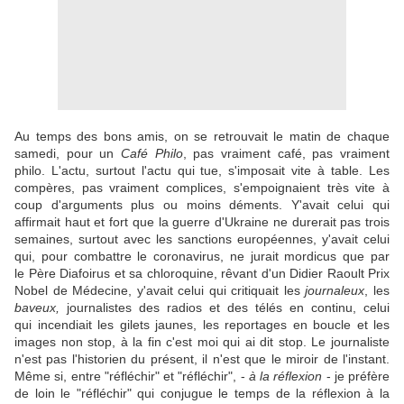
Au temps des bons amis, on se retrouvait le matin de chaque
samedi, pour un
Café Philo
, pas vraiment café, pas vraiment
philo. L'actu, surtout l'actu qui tue, s'imposait vite à table. Les
compères, pas vraiment complices, s'empoignaient très vite à
coup d'arguments plus ou moins déments. Y'avait celui qui
affirmait haut et fort que la guerre d'Ukraine ne durerait pas trois
semaines, surtout avec les sanctions européennes, y'avait celui
qui, pour combattre le coronavirus, ne jurait mordicus que par
le Père Diafoirus et sa chloroquine, rêvant d'un Didier Raoult Prix
Nobel de Médecine, y'avait celui qui critiquait les
journaleux
, les
baveux,
journalistes des radios et des télés en continu, celui
qui incendiait les gilets jaunes, les reportages en boucle et les
images non stop, à la fin c'est moi qui ai dit stop. Le journaliste
n'est pas l'historien du présent, il n'est que le miroir de l'instant.
Même si, entre "réfléchir" et "réfléchir", -
à la réflexion
- je préfère
de loin le "réfléchir" qui conjugue le temps de la réflexion à la