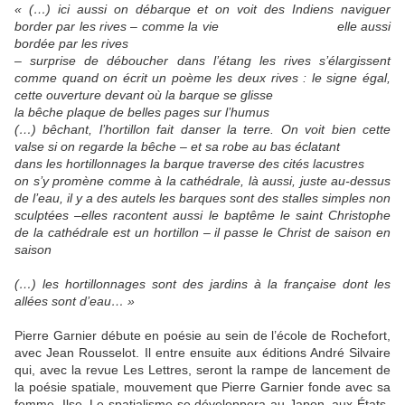
« (…) ici aussi on débarque et on voit des Indiens naviguer
border par les rives – comme la vie elle aussi
bordée par les rives
– surprise de déboucher dans l’étang les rives s’élargissent
comme quand on écrit un poème les deux rives : le signe égal,
cette ouverture devant où la barque se glisse
la bêche plaque de belles pages sur l’humus
(…) bêchant, l’hortillon fait danser la terre. On voit bien cette
valse si on regarde la bêche – et sa robe au bas éclatant
dans les hortillonnages la barque traverse des cités lacustres
on s’y promène comme à la cathédrale, là aussi, juste au-dessus
de l’eau, il y a des autels les barques sont des stalles simples non
sculptées –elles racontent aussi le baptême le saint Christophe
de la cathédrale est un hortillon – il passe le Christ de saison en
saison
(…) les hortillonnages sont des jardins à la française dont les
allées sont d’eau… »
Pierre Garnier débute en poésie au sein de l’école de Rochefort,
avec Jean Rousselot. Il entre ensuite aux éditions André Silvaire
qui, avec la revue Les Lettres, seront la rampe de lancement de
la poésie spatiale, mouvement que Pierre Garnier fonde avec sa
femme, Ilse. Le spatialisme se développera au Japon, aux États-