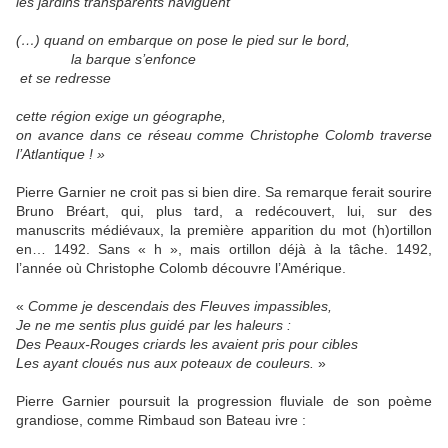
les jardins transparents naviguent
(…) quand on embarque on pose le pied sur le bord,
la barque s’enfonce
et se redresse
cette région exige un géographe,
on avance dans ce réseau comme Christophe Colomb traverse
l’Atlantique ! »
Pierre Garnier ne croit pas si bien dire. Sa remarque ferait sourire
Bruno Bréart, qui, plus tard, a redécouvert, lui, sur des
manuscrits médiévaux, la première apparition du mot (h)ortillon
en… 1492. Sans « h », mais ortillon déjà à la tâche. 1492,
l’année où Christophe Colomb découvre l’Amérique.
«
Comme je descendais des Fleuves impassibles,
Je ne me sentis plus guidé par les haleurs :
Des Peaux-Rouges criards les avaient pris pour cibles
Les ayant cloués nus aux poteaux de couleurs.
»
Pierre Garnier poursuit la progression fluviale de son poème
grandiose, comme Rimbaud son Bateau ivre :