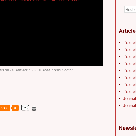
Articl
L'œil p
L'œil p
L'œil p
L'œil p
nts du 28 Janvier 1961. © Jean-Louis Crimon
L'œil p
L'œil p
L'œil p
L'œil p
Journal
Journal
post
0
Newsle