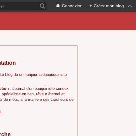
Connexion
+
Créer mon blog
tation
 Le blog de crimonjournaldubouquiniste
ption
: Journal d'un bouquiniste curieux
, spécialiste en rien, rêveur éternel et
ur de mots, à la manière des cracheurs de
t
rche