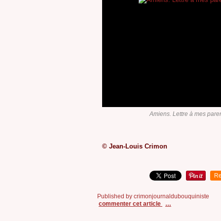
Amiens. Lettre à mes pare
© Jean-Louis Crimon
Re
Published by crimonjournaldubouquiniste
commenter cet article
…