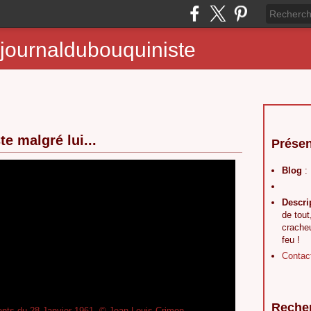
journaldubouquiniste
te malgré lui...
Présen
Blog
:
Descri
de tout
crache
feu !
Contac
Reche