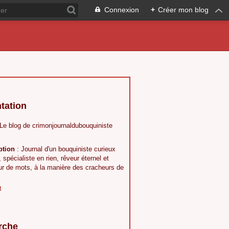
Connexion
+
Créer mon blog
tation
 Le blog de crimonjournaldubouquiniste
ption
: Journal d'un bouquiniste curieux
, spécialiste en rien, rêveur éternel et
ur de mots, à la manière des cracheurs de
t
rche