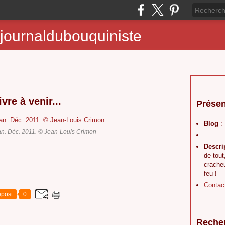
journaldubouquiniste
vre à venir...
Présen
Blog
:
n. Déc. 2011. © Jean-Louis Crimon
Descri
de tout
crache
feu !
Contac
post
0
Reche