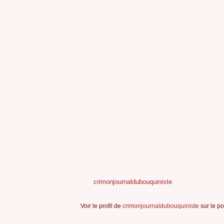
crimonjournaldubouquiniste
Voir le profil de
crimonjournaldubouquiniste
sur le po