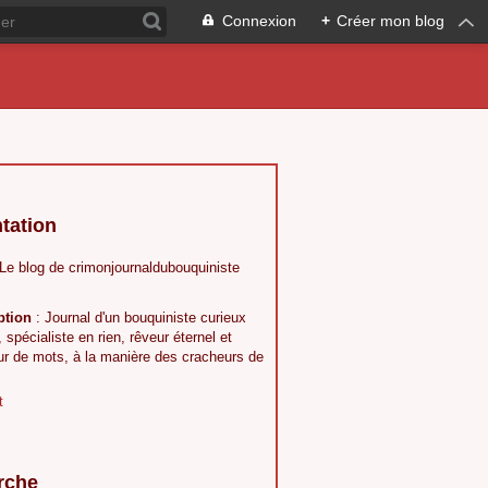
Connexion
+
Créer mon blog
tation
 Le blog de crimonjournaldubouquiniste
ption
: Journal d'un bouquiniste curieux
, spécialiste en rien, rêveur éternel et
ur de mots, à la manière des cracheurs de
t
rche