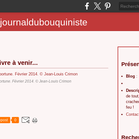
journaldubouquiniste
vre à venir...
Présen
Blog
:
ortune. Février 2014. © Jean-Louis Crimon
Descri
de tout
crache
feu !
Contac
post
0
Reche