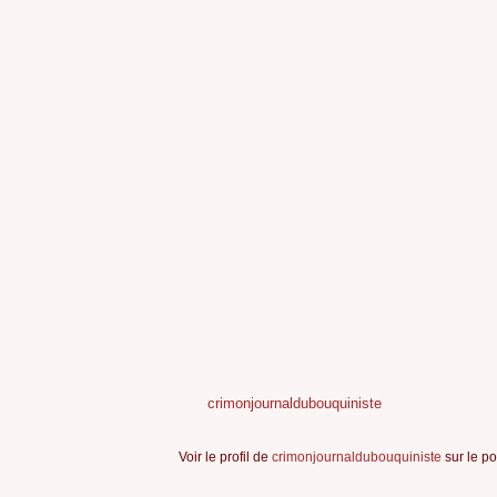
crimonjournaldubouquiniste
Voir le profil de
crimonjournaldubouquiniste
sur le po