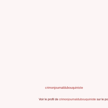
crimonjournaldubouquiniste
Voir le profil de
crimonjournaldubouquiniste
sur le po