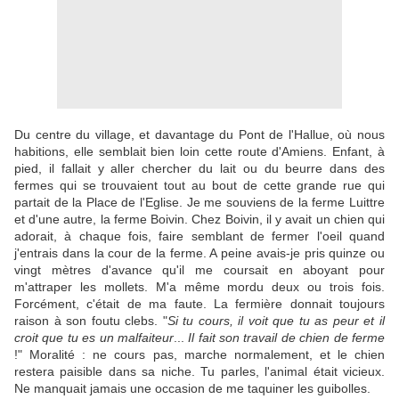
Du centre du village, et davantage du Pont de l'Hallue, où nous
habitions, elle semblait bien loin cette route d'Amiens. Enfant, à
pied, il fallait y aller chercher du lait ou du beurre dans des
fermes qui se trouvaient tout au bout de cette grande rue qui
partait de la Place de l'Eglise. Je me souviens de la ferme Luittre
et d'une autre, la ferme Boivin. Chez Boivin, il y avait un chien qui
adorait, à chaque fois, faire semblant de fermer l'oeil quand
j'entrais dans la cour de la ferme. A peine avais-je pris quinze ou
vingt mètres d'avance qu'il me coursait en aboyant pour
m'attraper les mollets. M'a même mordu deux ou trois fois.
Forcément, c'était de ma faute. La fermière donnait toujours
raison à son foutu clebs. "
Si tu cours, il voit que tu as peur et il
croit que tu es un malfaiteur
...
Il fait son travail de chien de ferme
!" Moralité : ne cours pas, marche normalement, et le chien
restera paisible dans sa niche. Tu parles, l'animal était vicieux.
Ne manquait jamais une occasion de me taquiner les guibolles.