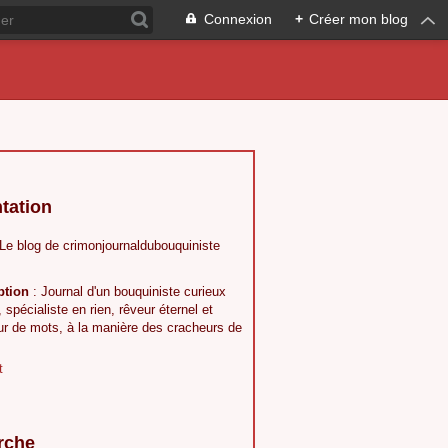
Connexion
+
Créer mon blog
tation
 Le blog de crimonjournaldubouquiniste
ption
: Journal d'un bouquiniste curieux
, spécialiste en rien, rêveur éternel et
ur de mots, à la manière des cracheurs de
t
rche