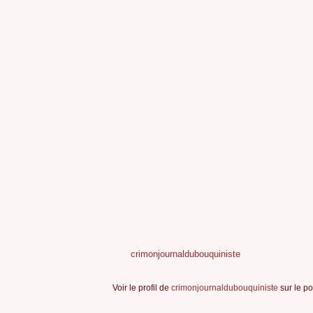
crimonjournaldubouquiniste
Voir le profil de
crimonjournaldubouquiniste
sur le po