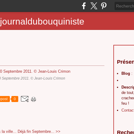
journaldubouquiniste
Présen
Blog
:
0 Septembre 2011. © Jean-Louis Crimon
Descri
de tout
crache
post
0
feu !
Contac
a ville...
Déjà fin Septembre... >>
Reche