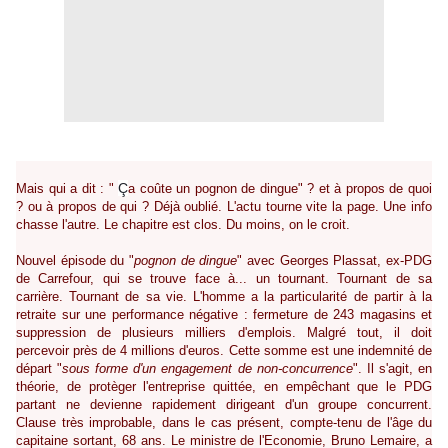
Ç
Mais qui a dit : "
a coûte un pognon de dingue" ? et à propos de quoi
? ou à propos de qui ? Déjà oublié. L'actu tourne vite la page. Une info
chasse l'autre. Le chapitre est clos. Du moins, on le croit.
Nouvel épisode du "
pognon de dingue
" avec Georges Plassat, ex-PDG
de Carrefour, qui se trouve face à... un tournant. Tournant de sa
carrière. Tournant de sa vie. L'homme a la particularité de partir à la
retraite sur une performance négative : fermeture de 243 magasins et
suppression de plusieurs milliers d'emplois. Malgré tout, il doit
percevoir près de 4 millions d'euros. Cette somme est une indemnité de
départ "
sous forme d'un engagement de non-concurrence
". Il s'agit, en
théorie, de protèger l'entreprise quittée, en empêchant que le PDG
partant ne devienne rapidement dirigeant d'un groupe concurrent.
Clause très improbable, dans le cas présent, compte-tenu de l'âge du
capitaine sortant, 68 ans. Le ministre de l'Economie, Bruno Lemaire, a