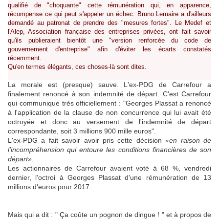
qualifié de "choquante" cette rémunération qui, en apparence,
récompense ce qui peut s'appeler un échec. Bruno Lemaire a d'ailleurs
demandé au patronat de prendre des "mesures fortes". Le Medef et
l'Alep, Association française des entreprises privées, ont fait savoir
qu'ils publieraient bientôt une "version renforcée du code de
gouvernement d'entreprise" afin d'éviter les écarts constatés
récemment.
Qu'en termes élégants, ces choses-là sont dites.
La morale est (presque) sauve. L'ex-PDG de Carrefour a
finalement renoncé à son indemnité de départ. C'est Carrefour
qui communique très officiellement : "Georges Plassat a renoncé
à l'application de la clause de non concurrence qui lui avait été
octroyée et donc au versement de l'indemnité de départ
correspondante, soit 3 millions 900 mille euros".
L'ex-PDG a fait savoir avoir pris cette décision
«en raison de
l'incompréhension qui entoure les conditions financières de son
départ».
Les actionnaires de Carrefour avaient voté à 68 %, vendredi
dernier, l'octroi à Georges Plassat d'une rémunération de 13
millions d'euros pour 2017.
Mais qui a dit : "
Ç
a coûte un pognon de dingue ! " et à propos de