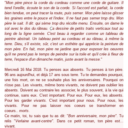
"
Mon père pince la corde du cordeau comme une corde de guitare
.
Il
tend l'oreille, écoute le son de la corde. Si l'accord est parfait, la corde
bien tendue, on peut tracer la route, puis semer. Mon père laisse glisser
les graines entre le pouce et l'index. Il ne faut pas semer trop dru. Mon
père le sait. Il dit: qui sème trop dru récolte menu. Ensuite, on dame le
sol avec le dos du râteau.
Ç
a dessine de petits traits verticaux tout au
long de la ligne semée. C'est beau à regarder comme un tableau de
peintre abstrait. Un tableau peint au cordeau et au râteau, à même la
terre. Dieu, s'il existe, sûr, c'est un esthète qui apprécie la peinture de
mon père. En fait, mon père ne jardine que pour exposer les oeuvres
qu'il ne prend pas le temps de peindre sur la toile et qu'il crée à fleur de
terre, l'espace d'un dimanche matin, juste avant la messe.
"
Mercredi 16 Mai 2018. Tu penses aux absents. Tu penses à ton père.
96 ans aujourd'hui, et déjà 17 ans sous terre. Tu te demandes pourquoi,
une fois mort, on ne se souhaite plus les anniversaires. Pourquoi on
n'ose pas. Les vivants, même bons vivants, ne doivent pas oublier les
absents. Doivent au contraire les associer, le plus souvent, à la vie qui
continue, sans eux. C'est important. Pour eux. Pour eux, les absents.
Pour les garder
vivants.
C'est important pour nous. Pour nous, les
vivants. Pour ne pas laisser nos coeurs se transformer en
coeurs..
morts
.
Ce matin, toi, tu sais que tu as dit:
"
Bon anniversaire, mon père"
. Tu
relis
"
Verlaine avant-centre"
. Dans ce petit roman, ton père est...
vivant.