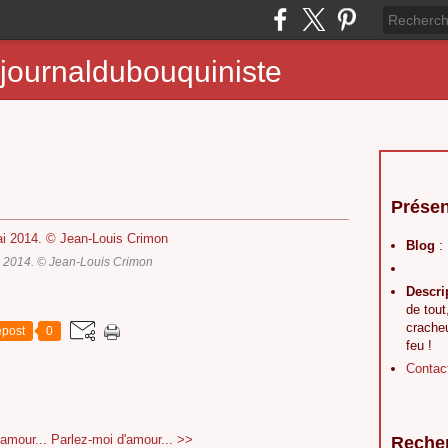
journaldubouquiniste
Présen
Blog
:
i 2014. © Jean-Louis Crimon
Descri
de tout
crache
post
0
feu !
Contac
amour...
Parlez-moi d'amour... >>
Reche