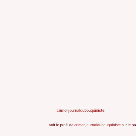
crimonjournaldubouquiniste
Voir le profil de
crimonjournaldubouquiniste
sur le po