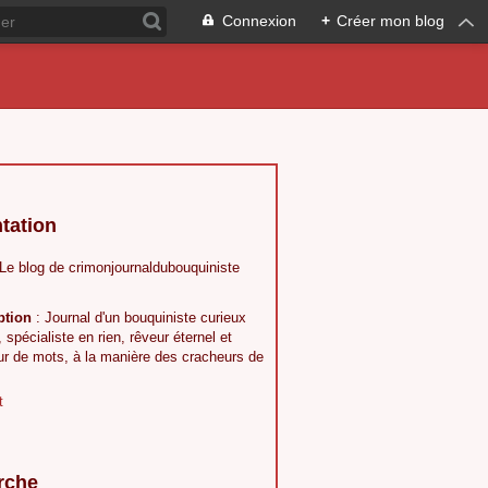
Connexion
+
Créer mon blog
tation
 Le blog de crimonjournaldubouquiniste
ption
: Journal d'un bouquiniste curieux
, spécialiste en rien, rêveur éternel et
ur de mots, à la manière des cracheurs de
t
rche