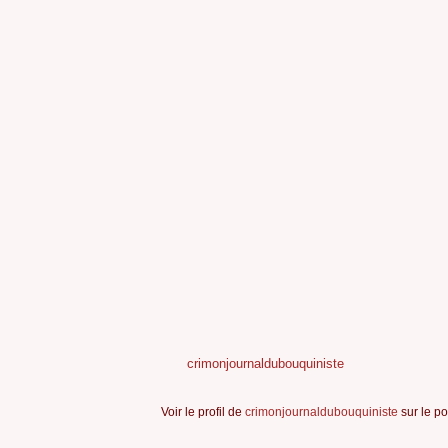
crimonjournaldubouquiniste
Voir le profil de
crimonjournaldubouquiniste
sur le po