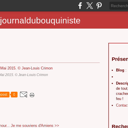
journaldubouquiniste
Présen
Blog
:
Mai 2015. © Jean-Louis Crimon
Descri
de tout
crache
post
0
feu !
Contac
our...
Je me souviens d'Amiens >>
Reche