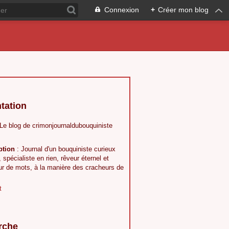
Connexion
+
Créer mon blog
tation
 Le blog de crimonjournaldubouquiniste
ption
: Journal d'un bouquiniste curieux
, spécialiste en rien, rêveur éternel et
ur de mots, à la manière des cracheurs de
t
rche