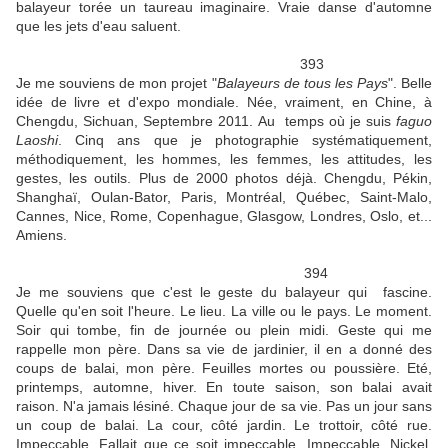
balayeur torée un taureau imaginaire. Vraie danse d'automne
que les jets d'eau saluent.
393
Je me souviens de mon projet "
Balayeurs de tous les Pays
". Belle
idée de livre et d'expo mondiale. Née, vraiment, en Chine, à
Chengdu, Sichuan, Septembre 2011. Au temps où je suis
faguo
Laoshi
. Cinq ans que je photographie systématiquement,
méthodiquement, les hommes, les femmes, les attitudes, les
gestes, les outils. Plus de 2000 photos déjà. Chengdu, Pékin,
Shanghaï, Oulan-Bator, Paris, Montréal, Québec, Saint-Malo,
Cannes, Nice, Rome, Copenhague, Glasgow, Londres, Oslo, et...
Amiens.
394
Je me souviens que c'est le geste du balayeur qui fascine.
Quelle qu'en soit l'heure. Le lieu. La ville ou le pays. Le moment.
Soir qui tombe, fin de journée ou plein midi. Geste qui me
rappelle mon père. Dans sa vie de jardinier, il en a donné des
coups de balai, mon père. Feuilles mortes ou poussière. Eté,
printemps, automne, hiver. En toute saison, son balai avait
raison. N'a jamais lésiné. Chaque jour de sa vie. Pas un jour sans
un coup de balai. La cour, côté jardin. Le trottoir, côté rue.
Impeccable. Fallait que ce soit impeccable. Impeccable. Nickel.