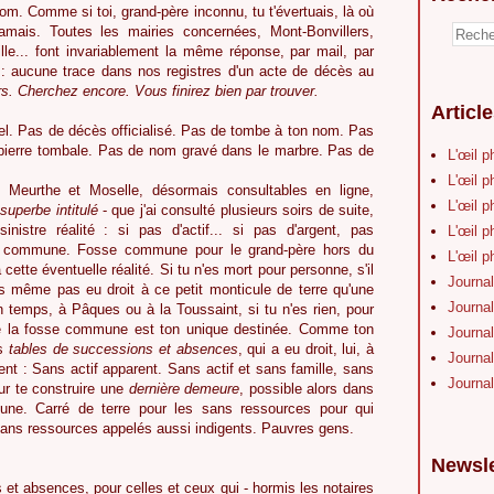
nom. Comme si toi, grand-père inconnu, tu t'évertuais, là où
amais. Toutes les mairies concernées, Mont-Bonvillers,
lle... font invariablement la même réponse, par mail, par
e : aucune trace dans nos registres d'un acte de décès au
rs. Cherchez encore. Vous finirez bien par trouver.
Articl
el. Pas de décès officialisé. Pas de tombe à ton nom. Pas
 pierre tombale. Pas de nom gravé dans le marbre. Pas de
L'œil p
L'œil p
 Meurthe et Moselle, désormais consultables en ligne,
L'œil p
-
superbe intitulé
- que j'ai consulté plusieurs soirs de suite,
inistre réalité : si pas d'actif... si pas d'argent, pas
L'œil p
e commune. Fosse commune pour le grand-père hors du
L'œil p
ette éventuelle réalité. Si tu n'es mort pour personne, s'il
Journal
s même pas eu droit à ce petit monticule de terre qu'une
Journal
 temps, à Pâques ou à la Toussaint, si tu n'es rien, pour
ue la fosse commune est ton unique destinée. Comme ton
Journal
es
tables de successions et absences
, qui a eu droit, lui, à
Journal
nt : Sans actif apparent. Sans actif et sans famille, sans
Journal
r te construire une
dernière demeure
, possible alors dans
une. Carré de terre pour les sans ressources pour qui
Sans ressources appelés aussi indigents. Pauvres gens.
Newsle
et absences, pour celles et ceux qui - hormis les notaires