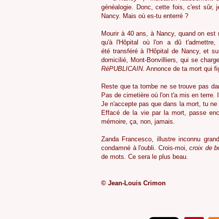
généalogie. Donc, cette fois, c'est sûr, 
Nancy. Mais où es-tu enterré ?
Mourir à 40 ans, à Nancy, quand on est m
qu'à l'Hôpital où l'on a dû t'admettr
été transféré à l'Hôpital de Nancy, et 
domicilié, Mont-Bonvilliers, qui se char
RéPUBLICAIN
. Annonce de ta mort qui f
Reste que ta tombe ne se trouve pas da
Pas de cimetière où l'on t'a mis en terre.
Je n'accepte pas que dans la mort, tu ne
Effacé de la vie par la mort, passe en
mémoire, ça, non, jamais.
Zanda Francesco, illustre inconnu grand
condamné à l'oubli. Crois-moi,
croix de b
de mots. Ce sera le plus beau.
© Jean-Louis Crimon