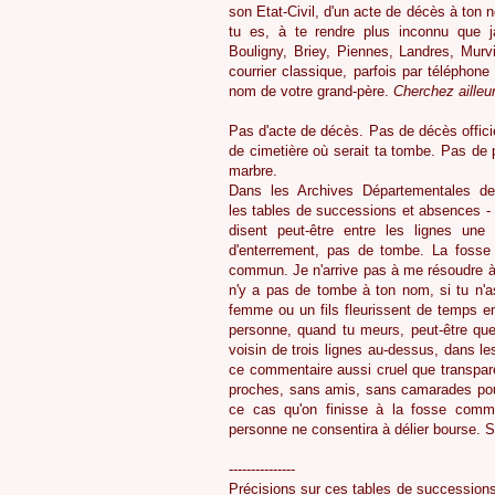
son Etat-Civil, d'un acte de décès à ton 
tu es, à te rendre plus inconnu que j
Bouligny, Briey, Piennes, Landres, Murvi
courrier classique, parfois par téléphon
nom de votre grand-père.
Cherchez ailleu
Pas d'acte de décès. Pas de décès offici
de cimetière où serait ta tombe. Pas de
marbre.
Dans les Archives Départementales de
les tables de successions et absences 
disent peut-être entre les lignes une s
d'enterrement, pas de tombe. La foss
commun. Je n'arrive pas à me résoudre à c
n'y a pas de tombe à ton nom, si tu n'a
femme ou un fils fleurissent de temps en
personne, quand tu meurs, peut-être q
voisin de trois lignes au-dessus, dans l
ce commentaire aussi cruel que transpare
proches, sans amis, sans camarades pou
ce cas qu'on finisse à la fosse comm
personne ne consentira à délier bourse. 
---------------
Précisions sur ces tables de successions 