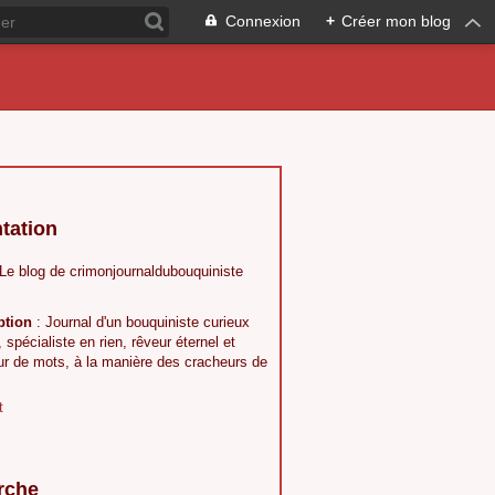
Connexion
+
Créer mon blog
tation
 Le blog de crimonjournaldubouquiniste
ption
: Journal d'un bouquiniste curieux
, spécialiste en rien, rêveur éternel et
ur de mots, à la manière des cracheurs de
t
rche