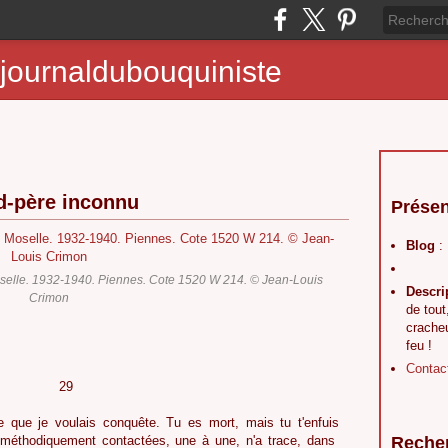
journaldubouquiniste
nd-père inconnu
Présen
Blog
:
selle. 1932-1940. Piennes. Cote 1520 W 214. © Jean-Louis
Descri
Crimon
de tout
crache
feu !
Contac
9
 que je voulais conquête. Tu es mort, mais tu t'enfuis
méthodiquement contactées, une à une, n'a trace, dans
Reche