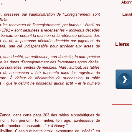
Abonn
ns :
 dressées par l’administration de l’Enregistrement sont
Email
1945.
 les receveurs de l’enregistrement, par bureau – établi au
en 1791 – sont destinées à recenser les « individus décédés
bureau, en portant la mention et la référence précises des
unt ou de la personne déclarée décédée par jugement du
Liens
e fait, une clé indispensable pour accéder aux actes de
, son identité, sa profession, son domicile, la date précise
que les dates d’enregistrement des inventaires après décès,
 ou curatelles, ventes de meubles. Mais, surtout, les tables
on de succession a été transcrite dans les registres de
rdre. À défaut de déclaration de succession, la table
nt « que le défunt ne possédait aucun actif » et le numéro
 Zanda, dans cette page 203 des tables alphabétiques de
 nom, ton prénom, ton métier, ton âge, au-desssus de
e cette mention manuscrite :
" + à Nancy
".
ibylline. Classique petite croix, synonyme de "décès" en