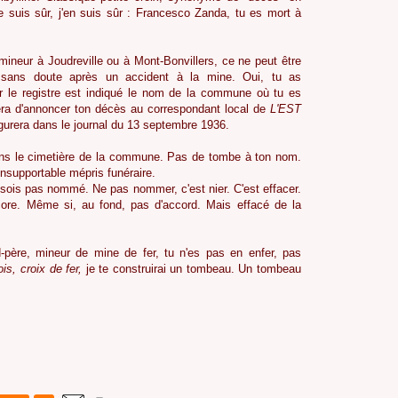
je suis sûr, j'en suis sûr : Francesco Zanda, tu es mort à
ineur à Joudreville ou à Mont-Bonvillers, ce ne peut être
e, sans doute après un accident à la mine. Oui, tu as
sur le registre est indiqué le nom de la commune où tu es
gera d'annoncer ton décès au correspondant local de
L'EST
igurera dans le journal du 13 septembre 1936.
ns le cimetière de la commune. Pas de tombe à ton nom.
 Insupportable mépris funéraire.
 sois pas nommé. Ne pas nommer, c'est nier. C'est effacer.
core. Même si, au fond, pas d'accord. Mais effacé de la
-père, mineur de mine de fer, tu n'es pas en enfer, pas
ois, croix de fer,
je te construirai un tombeau. Un tombeau