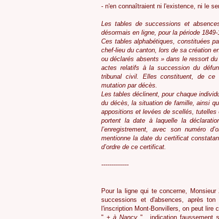
- n'en connaîtraient ni l'existence, ni le se
Les tables de successions et absences,
désormais en ligne, pour la période 1849-
Ces tables alphabétiques, constituées par
chef-lieu du canton, lors de sa création 
ou déclarés absents » dans le ressort du 
actes relatifs à la succession du déf
tribunal civil. Elles constituent, de c
mutation par décès.
Les tables déclinent, pour chaque individu
du décès, la situation de famille, ainsi 
appositions et levées de scellés, tutelles
portent la date à laquelle la déclarati
l’enregistrement, avec son numéro d’o
mentionne la date du certificat constata
d’ordre de ce certificat.
--------------
Pour la ligne qui te concerne, Monsieur
successions et d'absences, après ton
l'inscription Mont-Bonvillers, on peut lir
" +
à Nancy
", indication faussement s