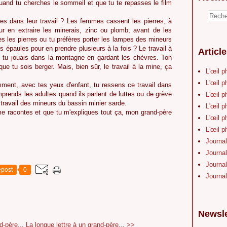
quand tu cherches le sommeil et que tu te repasses le film
s dans leur travail ? Les femmes cassent les pierres, à
 en extraire les minerais, zinc ou plomb, avant de les
es les pierres ou tu préfères porter les lampes des mineurs
épaules pour en prendre plusieurs à la fois ? Le travail à
Articl
 tu jouais dans la montagne en gardant les chèvres. Ton
que tu sois berger. Mais, bien sûr, le travail à la mine, ça
L'œil p
.
L'œil p
ment, avec tes yeux d'enfant, tu ressens ce travail dans
mprends les adultes quand ils parlent de luttes ou de grève
L'œil p
 travail des mineurs du bassin minier sarde.
L'œil p
 me racontes et que tu m'expliques tout ça, mon grand-père
L'œil p
L'œil p
Journal
Journal
Journal
post
0
Journal
Newsle
d-père...
La longue lettre à un grand-père... >>