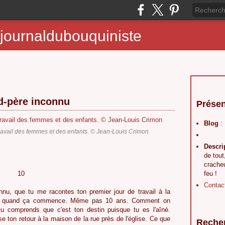
journaldubouquiniste
nd-père inconnu
Présen
Blog
:
ravail des femmes et des enfants. © Jean-Louis Crimon
Descri
de tout
crache
0
feu !
Contac
nnu, que tu me racontes ton premier jour de travail à la
as quand ça commence. Même pas 10 ans. Comment on
 tu comprends que c'est ton destin puisque tu es l'aîné.
e ton retour à la maison de la rue près de l'église. Ce que
Reche