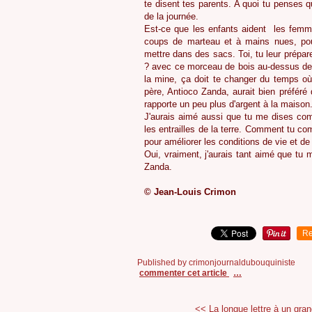
te disent tes parents. A quoi tu penses 
de la journée.
Est-ce que les enfants aident les femme
coups de marteau et à mains nues, pour
mettre dans des sacs. Toi, tu leur prépar
? avec ce morceau de bois au-dessus des 
la mine, ça doit te changer du temps où
père, Antioco Zanda, aurait bien préféré 
rapporte un peu plus d'argent à la maison
J'aurais aimé aussi que tu me dises com
les entrailles de la terre. Comment tu co
pour améliorer les conditions de vie et de
Oui, vraiment, j'aurais tant aimé que tu
Zanda.
© Jean-Louis Crimon
Re
Published by crimonjournaldubouquiniste
commenter cet article
…
<< La longue lettre à un gran