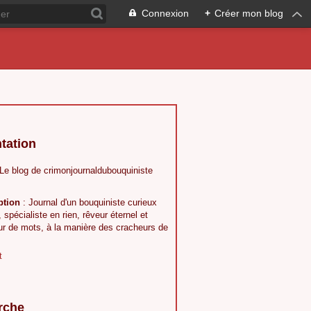
Connexion
+
Créer mon blog
tation
 Le blog de crimonjournaldubouquiniste
ption
: Journal d'un bouquiniste curieux
, spécialiste en rien, rêveur éternel et
ur de mots, à la manière des cracheurs de
t
rche