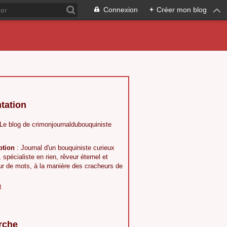
Connexion
+
Créer mon blog
tation
 Le blog de crimonjournaldubouquiniste
ption
: Journal d'un bouquiniste curieux
, spécialiste en rien, rêveur éternel et
ur de mots, à la manière des cracheurs de
t
rche