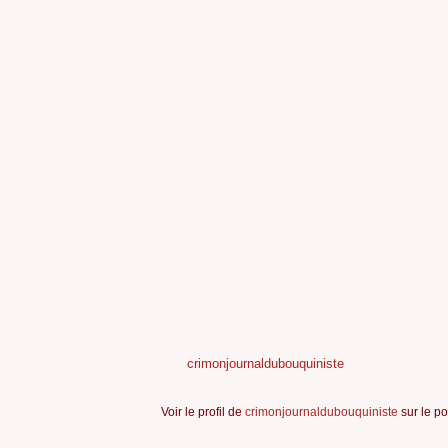
crimonjournaldubouquiniste
Voir le profil de
crimonjournaldubouquiniste
sur le po