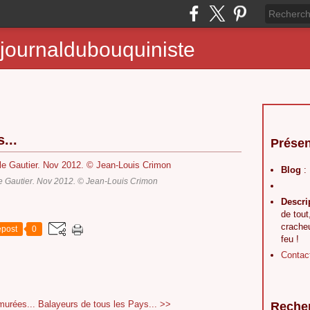
journaldubouquiniste
...
Présen
Blog
:
e Gautier. Nov 2012. © Jean-Louis Crimon
Descri
de tout
crache
post
0
feu !
Contac
murées...
Balayeurs de tous les Pays... >>
Reche