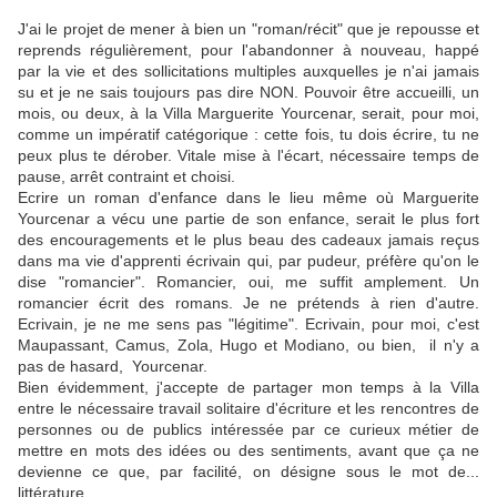
J'ai le projet de mener à bien un "roman/récit" que je repousse et
reprends régulièrement, pour l'abandonner à nouveau, happé
par la vie et des sollicitations multiples auxquelles je n'ai jamais
su et je ne sais toujours pas dire NON. Pouvoir être accueilli, un
mois, ou deux, à la Villa Marguerite Yourcenar, serait, pour moi,
comme un impératif catégorique : cette fois, tu dois écrire, tu ne
peux plus te dérober. Vitale mise à l'écart, nécessaire temps de
pause, arrêt contraint et choisi.
Ecrire un roman d'enfance dans le lieu même où Marguerite
Yourcenar a vécu une partie de son enfance, serait le plus fort
des encouragements et le plus beau des cadeaux jamais reçus
dans ma vie d'apprenti écrivain qui, par pudeur, préfère qu'on le
dise "romancier". Romancier, oui, me suffit amplement. Un
romancier écrit des romans. Je ne prétends à rien d'autre.
Ecrivain, je ne me sens pas "légitime". Ecrivain, pour moi, c'est
Maupassant, Camus, Zola, Hugo et Modiano, ou bien, il n'y a
pas de hasard, Yourcenar.
Bien évidemment, j'accepte de partager mon temps à la Villa
entre le nécessaire travail solitaire d'écriture et les rencontres de
personnes ou de publics intéressée par ce curieux métier de
mettre en mots des idées ou des sentiments, avant que ça ne
devienne ce que, par facilité, on désigne sous le mot de...
littérature.