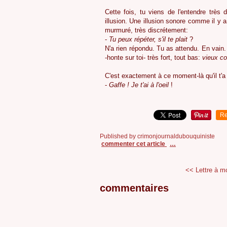
Cette fois, tu viens de l'entendre très
illusion. Une illusion sonore comme il y a 
murmuré, très discrétement:
-
Tu peux répéter, s'il te plait
?
N'a rien répondu. Tu as attendu. En vain.
-honte sur toi- très fort, tout bas:
vieux c
C'est exactement à ce moment-là qu'il t'a
-
Gaffe ! Je t'ai à l'oeil
!
Re
Published by crimonjournaldubouquiniste
commenter cet article
…
<< Lettre à 
commentaires