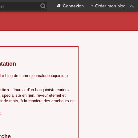
Connexion
+
Créer mon blog
tation
 Le blog de crimonjournaldubouquiniste
ption
: Journal d'un bouquiniste curieux
, spécialiste en rien, rêveur éternel et
ur de mots, à la manière des cracheurs de
t
rche