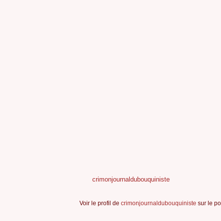
crimonjournaldubouquiniste
Voir le profil de
crimonjournaldubouquiniste
sur le po