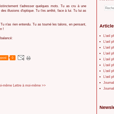
 distinctement t'adresser quelques mots. Tu as cru à une
des illusions d'optique. Tu t'es arrêté, face à lui. Tu lui as
 Tu n'as rien entendu. Tu as tourné les talons, en pensant,
Articl
on
!
L'œil p
 balancé:
L'œil p
L'œil p
L'œil p
post
0
L'œil p
L'œil p
L'œil p
L'œil p
Journal
moi-même
Lettre à moi-même >>
Journal
Newsle