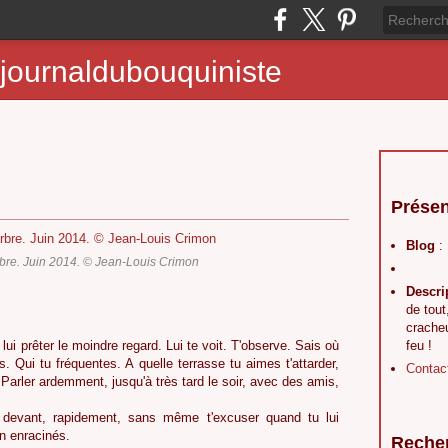
journaldubouquiniste
Présen
Blog
:
'arbre. Juin 2014. © Jean-Louis Crimon
Descri
de tout
crache
 lui prêter le moindre regard. Lui te voit. T'observe. Sais où
feu !
s. Qui tu fréquentes. A quelle terrasse tu aimes t'attarder,
Contac
 Parler ardemment, jusqu'à très tard le soir, avec des amis,
 devant, rapidement, sans même t'excuser quand tu lui
en enracinés.
Reche