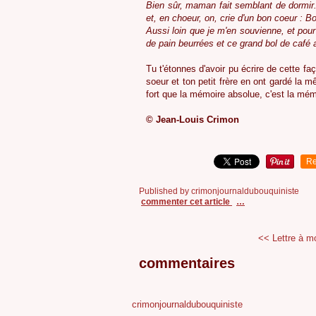
Bien sûr, maman fait semblant de dormir. 
et, en choeur, on, crie d'un bon coeur : 
Aussi loin que je m'en souvienne, et pour
de pain beurrées et ce grand bol de café au 
Tu t'étonnes d'avoir pu écrire de cette fa
soeur et ton petit frère en ont gardé la m
fort que la mémoire absolue, c'est la mém
© Jean-Louis Crimon
Re
Published by crimonjournaldubouquiniste
commenter cet article
…
<< Lettre à 
commentaires
crimonjournaldubouquiniste