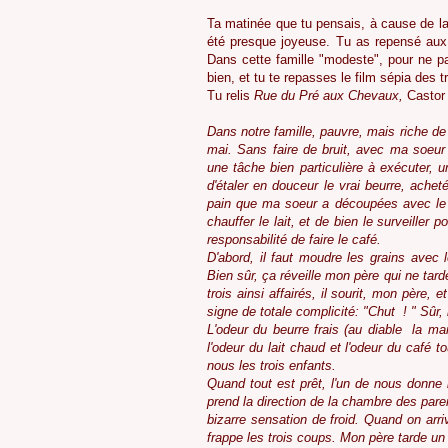
Ta matinée que tu pensais, à cause de la 
été presque joyeuse. Tu as repensé aux
Dans cette famille "modeste", pour ne pas
bien, et tu te repasses le film sépia des 
Tu relis
Rue du Pré aux Chevaux,
Castor 
Dans notre famille, pauvre, mais riche de
mai. Sans faire de bruit, avec ma soeur 
une tâche bien particulière à exécuter, u
d'étaler en douceur le vrai beurre, achet
pain que ma soeur a découpées avec le 
chauffer le lait, et de bien le surveiller 
responsabilité de faire le café.
D'abord, il faut moudre les grains avec l
Bien sûr, ça réveille mon père qui ne tard
trois ainsi affairés, il sourit, mon père, 
signe de totale complicité: "Chut ! " Sûr, i
L'odeur du beurre frais (au diable la mar
l'odeur du lait chaud et l'odeur du café t
nous les trois enfants.
Quand tout est prêt, l'un de nous donne l
prend la direction de la chambre des pare
bizarre sensation de froid. Quand on arri
frappe les trois coups. Mon père tarde un