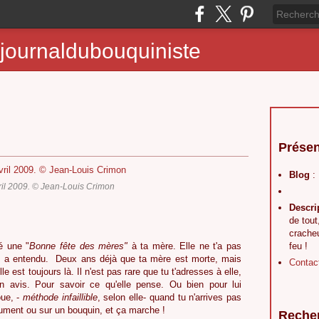
journaldubouquiniste
Présen
Blog
:
ril 2009. © Jean-Louis Crimon
Descri
de tout
crache
é une "
Bonne fête des mères"
à ta mère. Elle ne t'a pas
feu !
le a entendu. Deux ans déjà que ta mère est morte, mais
Contac
le est toujours là. Il n'est pas rare que tu t'adresses à elle,
n avis. Pour savoir ce qu'elle pense. Ou bien pour lui
oue, -
méthode
infaillible
, selon elle- quand tu n'arrives pas
ument ou sur un bouquin, et ça marche !
Reche