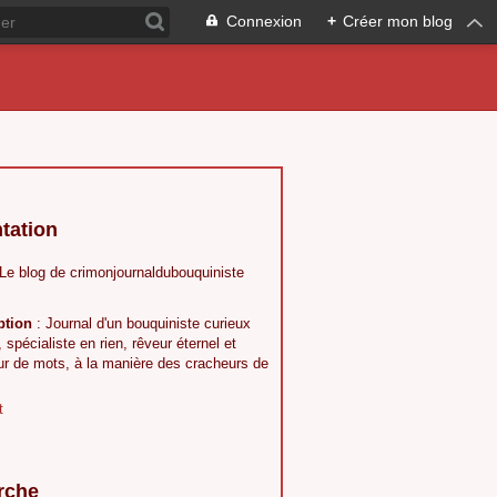
Connexion
+
Créer mon blog
tation
 Le blog de crimonjournaldubouquiniste
ption
: Journal d'un bouquiniste curieux
, spécialiste en rien, rêveur éternel et
ur de mots, à la manière des cracheurs de
t
rche