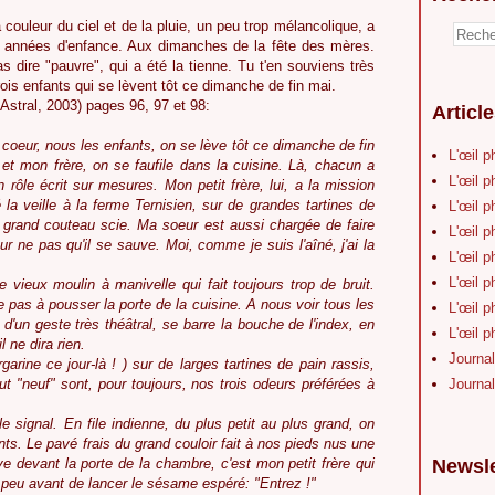
couleur du ciel et de la pluie, un peu trop mélancolique, a
 années d'enfance. Aux dimanches de la fête des mères.
 dire "pauvre", qui a été la tienne. Tu t'en souviens très
trois enfants qui se lèvent tôt ce dimanche de fin mai.
Astral, 2003) pages 96, 97 et 98:
Articl
 coeur, nous les enfants, on se lève tôt ce dimanche de fin
L'œil p
et mon frère, on se faufile dans la cuisine. Là, chacun a
L'œil p
n rôle écrit sur mesures. Mon petit frère, lui, a la mission
é la veille à la ferme Ternisien, sur de grandes tartines de
L'œil p
grand couteau scie. Ma soeur est aussi chargée de faire
L'œil p
pour ne pas qu'il se sauve. Moi, comme je suis l'aîné, j'ai la
L'œil p
L'œil p
e vieux moulin à manivelle qui fait toujours trop de bruit.
e pas à pousser la porte de la cuisine. A nous voir tous les
L'œil p
et d'un geste très théâtral, se barre la bouche de l'index, en
L'œil p
l ne dira rien.
Journal
garine ce jour-là ! ) sur de larges tartines de pain rassis,
out "neuf" sont, pour toujours, nos trois odeurs préférées à
Journal
e signal. En file indienne, du plus petit au plus grand, on
nts. Le pavé frais du grand couloir fait à nos pieds nus une
ve devant la porte de la chambre, c'est mon petit frère qui
Newsle
 peu avant de lancer le sésame espéré: "Entrez !"