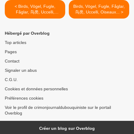
< Birds, Vögel, Fugle,
Birds, Vögel, Fugle, Fåglar,
Fåglar, 鸟类, Uccelli,
鸟类, Uccelli, Oiseaux... >
Oiseaux...
Hébergé par Overblog
Top articles
Pages
Contact
Signaler un abus
C.G.U.
Cookies et données personnelles
Préférences cookies
Voir le profil de crimonjournaldubouquiniste sur le portail
Overblog
Créer un blog sur Overblog