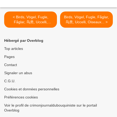
< Birds, Vögel, Fugle,
Birds, Vögel, Fugle, Fåglar,
Fåglar, 鸟类, Uccelli,
鸟类, Uccelli, Oiseaux... >
Oiseaux...
Hébergé par Overblog
Top articles
Pages
Contact
Signaler un abus
C.G.U.
Cookies et données personnelles
Préférences cookies
Voir le profil de crimonjournaldubouquiniste sur le portail
Overblog