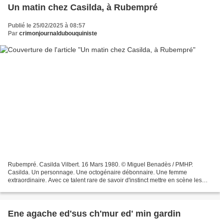
Un matin chez Casilda, à Rubempré
Publié le 25/02/2025 à 08:57
Par
crimonjournaldubouquiniste
Rubempré. Casilda Vilbert. 16 Mars 1980. © Miguel Benadès / PMHP.
Casilda. Un personnage. Une octogénaire débonnaire. Une femme
extraordinaire. Avec ce talent rare de savoir d'instinct mettre en scène les
petits faits de la vie quotidienne. Un sens inné...
Ene agache ed'sus ch'mur ed' min gardin