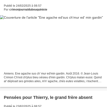
Publié le 24/02/2025 à 08:57
Par
crimonjournaldubouquiniste
Amiens. Ene agache sus ch' mur ed'min gardin. Août 2016. © Jean-Louis
Crimon Ch'est ch'plus bieu oésieu d'min gardin. Ch'plus malan eussi. Quind
al' déploait ses grindes ailes, m'n' agache, chés eutes volatiles, i trachent.
Chés moénieux, ch'merle moqueux,...
Pensées pour Thierry, le grand frère absent
Publié le 23/02/2025 à 08:57