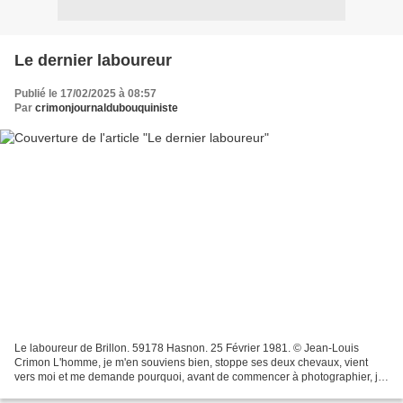
Le dernier laboureur
Publié le 17/02/2025 à 08:57
Par
crimonjournaldubouquiniste
Le laboureur de Brillon. 59178 Hasnon. 25 Février 1981. © Jean-Louis
Crimon L'homme, je m'en souviens bien, stoppe ses deux chevaux, vient
vers moi et me demande pourquoi, avant de commencer à photographier, je
l'ai observé longuement, oeuvrant et manoeuvrant...