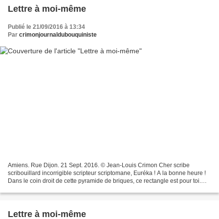
Lettre à moi-même
Publié le 21/09/2016 à 13:34
Par
crimonjournaldubouquiniste
Amiens. Rue Dijon. 21 Sept. 2016. © Jean-Louis Crimon Cher scribe
scribouillard incorrigible scripteur scriptomane, Euréka ! A la bonne heure !
Dans le coin droit de cette pyramide de briques, ce rectangle est pour toi.
S'est même nuitamment métamorphosé...
Lettre à moi-même