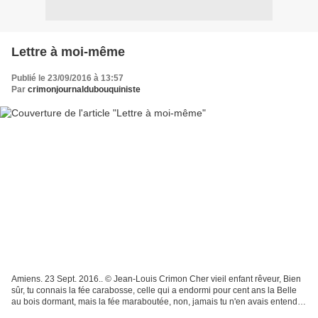
Lettre à moi-même
Publié le 23/09/2016 à 13:57
Par
crimonjournaldubouquiniste
Amiens. 23 Sept. 2016.. © Jean-Louis Crimon Cher vieil enfant rêveur, Bien
sûr, tu connais la fée carabosse, celle qui a endormi pour cent ans la Belle
au bois dormant, mais la fée maraboutée, non, jamais tu n'en avais entendu
parler. Bizarre de la croiser...