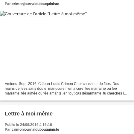
Par
crimonjournaldubouquiniste
Amiens. Sept. 2016. © Jean-Louis Crimon Cher chasseur de fées, Des
mains de fées sans doute, manucure n'en a cure, fée marraine ou fée
marrante, fée aimée ou fée amante, en tout cas désarmante, tu cherches le
chemin des fées. Persuadé que dans ton tour...
Lettre à moi-même
Publié le 24/09/2016 à 16:16
Par
crimonjournaldubouquiniste