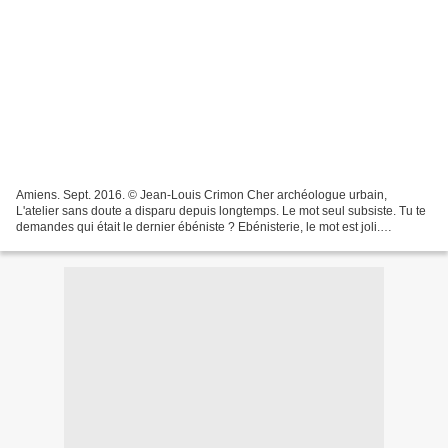
Amiens. Sept. 2016. © Jean-Louis Crimon Cher archéologue urbain,
L'atelier sans doute a disparu depuis longtemps. Le mot seul subsiste. Tu te
demandes qui était le dernier ébéniste ? Ebénisterie, le mot est joli.
Aujourd'hui encore, il sourit. S'étale...