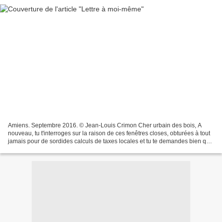
Amiens. Septembre 2016. © Jean-Louis Crimon Cher urbain des bois, A
nouveau, tu t'interroges sur la raison de ces fenêtres closes, obturées à tout
jamais pour de sordides calculs de taxes locales et tu te demandes bien qui
de quel siècle, de quel millénaire,...