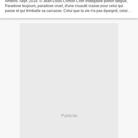
Amiens. Sept. 2016. © Jean-Louis Crimon Cher infatigable piéton fatigué,
Paradoxe toujours, paradoxe cruel, d'une cruauté crasse pour celui qui
passe et qui trimballe sa carcasse. Celui que la vie n'a pas épargné, celui
qui est en retrait, à l'écart,...
Publicité