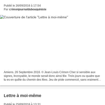
Publié le 26/09/2016 à 17:54
Par
crimonjournaldubouquiniste
Amiens. 26 Septembre 2016. © Jean-Louis Crimon Cher si sensible aux
signes, Incroyable, le monde serait donc ainsi fée. Trois jours ou quatre que
tu es en quête du chemin des fées. Jeu de piste commencé, sans vraiment
l'avoir décidé, avec cette fée maraboutée...
Lettre à moi-même
Publié le 25/09/2016 à 13:31