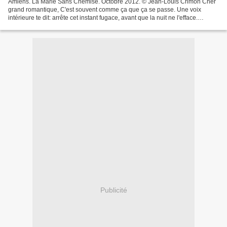
Amiens. La Marie Sans Chemise. Octobre 2012. © Jean-Louis Crimon Cher
grand romantique, C'est souvent comme ça que ça se passe. Une voix
intérieure te dit: arrête cet instant fugace, avant que la nuit ne l'efface.
Tournant le dos aux autos et à la Marie...
Publicité