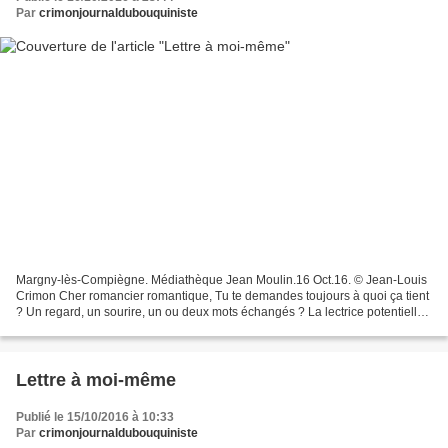
Par
crimonjournaldubouquiniste
Margny-lès-Compiègne. Médiathèque Jean Moulin.16 Oct.16. © Jean-Louis
Crimon Cher romancier romantique, Tu te demandes toujours à quoi ça tient
? Un regard, un sourire, un ou deux mots échangés ? La lectrice potentielle
passe et repasse devant tes deux...
Lettre à moi-même
Publié le 15/10/2016 à 10:33
Par
crimonjournaldubouquiniste