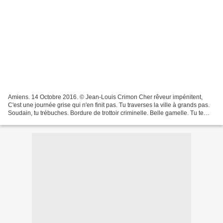
Amiens. 14 Octobre 2016. © Jean-Louis Crimon Cher rêveur impénitent,
C'est une journée grise qui n'en finit pas. Tu traverses la ville à grands pas.
Soudain, tu trébuches. Bordure de trottoir criminelle. Belle gamelle. Tu te
retrouves en enfance. D'un...