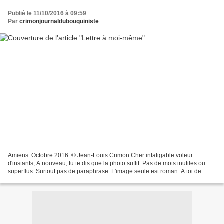
Publié le 11/10/2016 à 09:59
Par
crimonjournaldubouquiniste
Amiens. Octobre 2016. © Jean-Louis Crimon Cher infatigable voleur
d'instants, A nouveau, tu te dis que la photo suffit. Pas de mots inutiles ou
superflus. Surtout pas de paraphrase. L'image seule est roman. A toi de
savoir lire. Entre les lignes. Entre...