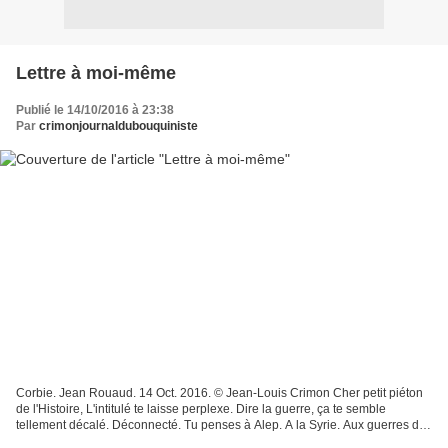
Lettre à moi-même
Publié le 14/10/2016 à 23:38
Par
crimonjournaldubouquiniste
Corbie. Jean Rouaud. 14 Oct. 2016. © Jean-Louis Crimon Cher petit piéton
de l'Histoire, L'intitulé te laisse perplexe. Dire la guerre, ça te semble
tellement décalé. Déconnecté. Tu penses à Alep. A la Syrie. Aux guerres de
Yougoslavie. Aux guerres africaines....