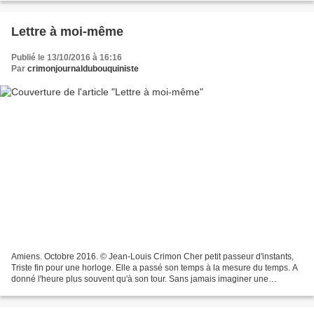
Lettre à moi-même
Publié le 13/10/2016 à 16:16
Par
crimonjournaldubouquiniste
Amiens. Octobre 2016. © Jean-Louis Crimon Cher petit passeur d'instants,
Triste fin pour une horloge. Elle a passé son temps à la mesure du temps. A
donné l'heure plus souvent qu'à son tour. Sans jamais imaginer une
seconde qu'il était déjà là le temps...