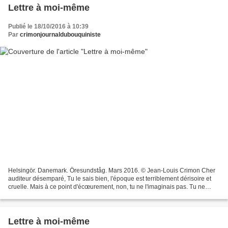
Lettre à moi-même
Publié le 18/10/2016 à 10:39
Par
crimonjournaldubouquiniste
Helsingör. Danemark. Öresundståg. Mars 2016. © Jean-Louis Crimon Cher
auditeur désemparé, Tu le sais bien, l'époque est terriblement dérisoire et
cruelle. Mais à ce point d'écœurement, non, tu ne l'imaginais pas. Tu ne
pensais pas ça possible. Avec autant...
Lettre à moi-même