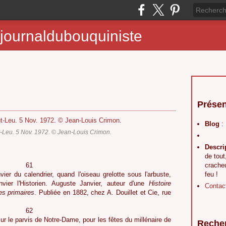
journaldubouquiniste
Présen
Blog
:
t-Leu. 5 Nov. 1972. © Jean-Louis Crimon.
Descri
de tout
1
crache
er du calendrier, quand l'oiseau grelotte sous l'arbuste,
feu !
nvier l'Historien. Auguste Janvier, auteur d'une
Histoire
Contac
es primaires
. Publiée en 1882, chez A. Douillet et Cie, rue
2
r le parvis de Notre-Dame, pour les fêtes du millénaire de
Reche