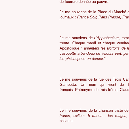
de fourrure don
4
Je me souviens de la Place du Marché du
journaux :
France Soir, Paris Presse, Fra
4
Je me souviens de
L'Approbaniste
, rom
trente. Chaque mardi et chaque vendred
Apostolique "
arpentent les trottoirs de la
casquette à bandeau de velours vert, par 
les philosophes en dernier
."
4
Je me souviens de la rue des Trois Caill
Gambetta. Un nom qui vient de Troi
français. Patronyme de trois frères, Claude
4
Je me souviens de la chanson triste de 
francs, œillets, 5 francs... les rouges, 
ballants.