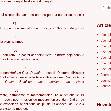
sourire incroyable et ce port... royal.
3
 qui s'entortille dans ses cartons pour la nuit et qui appelle
4
Articl
e la première manufacture créée, en 1765, par Morgan et
L'œil p
5
L'œil p
, la bien nommée.
L'œil p
6
L'œil p
u fabuleux, le pastel des teinturiers, la
waide
déjà connue
L'œil p
ar les Grecs et les Romains.
L'œil p
7
L'œil p
de son
Amiens Gallo-Romain
, thèse de Doctorat d'Histoire
Journal
7 à La Sorbonne sous le titre emblématique :
Samarobriva
Journal
a Gaule Belgique, des origines au Vème
Journal
8
mbre, astronome et mathématicien, né à Amiens le 19
l reçoit pour mission de mesurer un arc du méridien de
e expédition scientifique de plusieurs années, de 1792 à
Newsle
du système métrique.