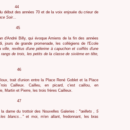
née au pauvre.
4
 début des années 70 et de la voix enjouée du crieur de
nce Soir
...
5
an d'André Billy, qui évoque Amiens de la fin des années
i, jours de grande promenade, les collégiens de l'Ecole
 ville
,
revêtus d'une pèlerine à capuchon et coiffés d'une
rangs de trois, les petits de la classe de sixième en tête,
6
oux, trait d'union entre la Place René Goblet et la Place
s Cailleux. Cailleu, en picard, c'est caillou, en
, Martin et Pierre, les trois frères Cailleux.
7
la dame du trottoir des Nouvelles Galeries :
"
œillets
, 5
les blancs..."
et moi, m'en allant, fredonnant, les bras