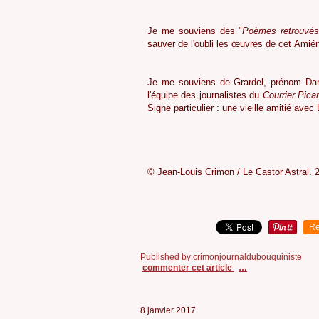
6
Je me souviens des "
Poèmes retrouvé
sauver de l'oubli les œuvres de cet Ami
7
Je me souviens de Grardel, prénom Daniel
l'équipe des journalistes du
Courrier Pica
Signe particulier : une vieille amitié ave
© Jean-Louis Crimon / Le Castor Astral. 
Re
Published by crimonjournaldubouquiniste
commenter cet article
…
8 janvier 2017