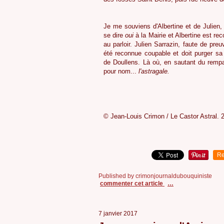
6
Je me souviens d'Albertine et de Julien,
se dire
oui
à la Mairie et Albertine est re
au parloir. Julien Sarrazin, faute de pre
été reconnue coupable et doit purger sa
de Doullens. Là où, en sautant du rempa
pour nom...
l'astragale.
© Jean-Louis Crimon / Le Castor Astral. 
Re
Published by crimonjournaldubouquiniste
commenter cet article
…
7 janvier 2017