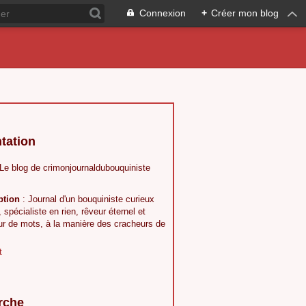
Connexion
+
Créer mon blog
tation
 Le blog de crimonjournaldubouquiniste
ption
: Journal d'un bouquiniste curieux
, spécialiste en rien, rêveur éternel et
ur de mots, à la manière des cracheurs de
t
rche