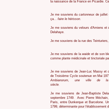
la naissance de la France en Picardie. Ce 
6
Je me souviens du
cartonneux
de juillet
ça...
faire le hérisson
.
6
Je me souviens du velours d'Amiens et d
Delahaye.
6
Je me souviens de la rue des Teinturiers
6
Je me souviens de la
waide
et de son ble
comme plante médicinale et tinctoriale p
6
Je me souviens de Jean-Luc Massy et 
de Troisième Cycle soutenue en Mai 197
Ambianorum, une ville de l
siècle.
6
Je me souviens de Jean-Baptiste Dela
septembre 1749. Avec Pierre Méchain, i
Paris, entre Dunkerque et Barcelone. Un
1799, déterminante pour l'établissement 