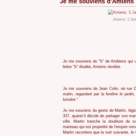
Je me souviens d'Amiens
Amiens. 5 Jan
4
Je me souviens du "b" de Ambiens qui u
lettre "b" éludée, Amiens révélée.
4
Je me souviens de Jean Colin, né rue Debr
matin, regardant par la fenêtre le jardin,
lumière
."
4
Je me souviens du geste de Martin, légio
337, quand il décide de partager son man
ville. Martin tranche la doublure de 
manteau qui est propriété de l'empire rom
Martin racontera que la nuit suivante, le