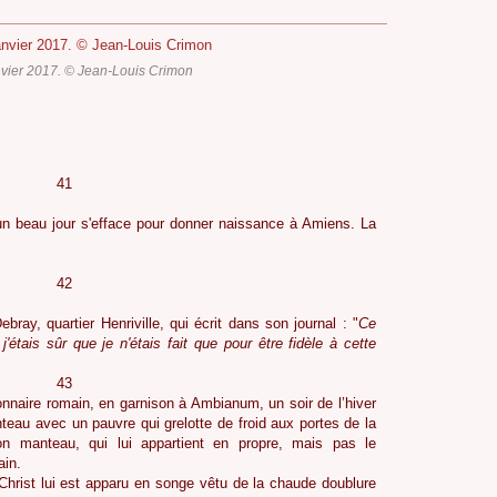
vier 2017. © Jean-Louis Crimon
1
n beau jour s'efface pour donner naissance à Amiens. La
2
ay, quartier Henriville, qui écrit dans son journal : "
Ce
 j'étais sûr que je n'étais fait que pour être fidèle à cette
3
nnaire romain, en garnison à Ambianum, un soir de l’hiver
teau avec un pauvre qui grelotte de froid aux portes de la
son manteau, qui lui appartient en propre, mais pas le
ain.
 Christ lui est apparu en songe vêtu de la chaude doublure