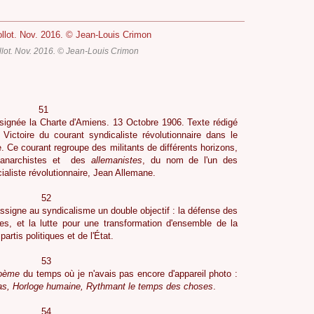
lot. Nov. 2016. © Jean-Louis Crimon
1
 signée la Charte d'Amiens. 13 Octobre 1906. Texte rédigé
 Victoire du courant syndicaliste révolutionnaire dans le
 Ce courant regroupe des militants de différents horizons,
es anarchistes et des
allemanistes
, du nom de l'un des
ialiste révolutionnaire, Jean Allemane.
2
signe au syndicalisme un double objectif : la défense des
es, et la lutte pour une transformation d'ensemble de la
rtis politiques et de l'État.
3
poème
du temps où je n'avais pas encore d'appareil photo :
ras, Horloge humaine, Rythmant le temps des choses
.
4