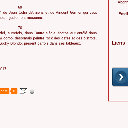
Abonn
9
s
" de Jean Colin d'Amiens et de Vincent Guillier qui veut
Email
énois injustement méconnu.
0
, autrefois, dans l'autre siècle, footballeur enrôlé dans
rd
corpo, désormais peintre rock des cafés et des bistrots.
Liens
c Lucky Blondo, présent parfois dans ses tableaux.
2017.
post
0