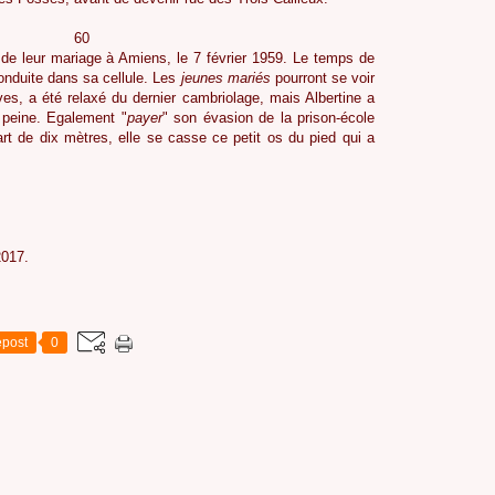
0
 de leur mariage à Amiens, le 7 février 1959. Le temps de
conduite dans sa cellule. Les
jeunes
mariés
pourront se voir
uves, a été relaxé du dernier cambriolage, mais Albertine a
 peine. Egalement "
payer
" son évasion de la prison-école
rt de dix mètres, elle se casse ce petit os du pied qui a
2017.
post
0