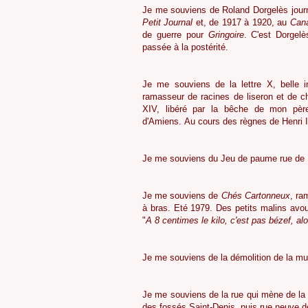
Je me souviens de Roland Dorgelès journ
Petit Journal
et, de 1917 à 1920, au
Can
de guerre pour
Gringoire
. C'est Dorgelè
passée à la postérité.
5
Je me souviens de la lettre X, belle 
ramasseur de racines de liseron et de 
XIV, libéré par la bêche de mon père. 
d'Amiens. Au cours des règnes de Henri III
5
Je me souviens du Jeu de paume rue de 
5
Je me souviens de
Chés Cartonneux
, ra
à bras. Eté 1979. Des petits malins avoue
"
A 8 centimes le kilo, c'est pas bézef, alo
5
Je me souviens de la démolition de la mura
5
Je me souviens de la rue qui mène de la B
des fossés Saint-Denis, puis rue neuve d