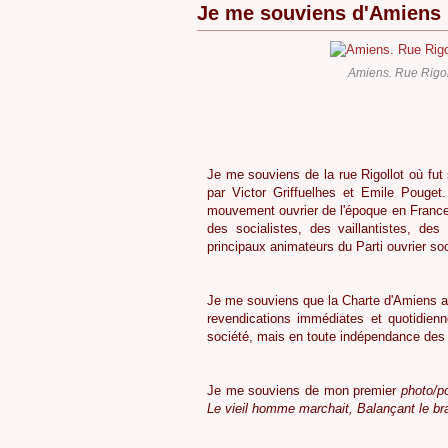
Je me souviens d'Amiens
Amiens. Rue Rigol
5
Je me souviens de la rue Rigollot où fut
par Victor Griffuelhes et Emile Pouget.
mouvement ouvrier de l'époque en France.
des socialistes, des vaillantistes, d
principaux animateurs du Parti ouvrier soc
5
Je me souviens que la Charte d'Amiens as
revendications immédiates et quotidienn
société, mais en toute indépendance des pa
5
Je me souviens de mon premier
photo/
Le vieil homme marchait, Balançant le b
5