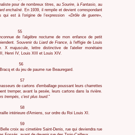
aliste pour de nombreux titres, au
Sourire
, à
Fantasio
, au
ard enchaîné
. En 1939, il rempile et devient correspondant
s qui est à l'origine de l’expression «
Drôle de guerre
»,
5
inconnue de l'algèbre nocturne de mon enfance de petit
chiendent. Souvenir du
Liard de France
, à l'effigie de Louis
X majuscule, lettre distinctive de l'atelier monétaire
, Henri IV, Louis XIII et Louis XIV.
6
Bracq et du jeu de paume rue Beauregard.
7
masseurs de cartons d'emballage poussant leurs charrettes
nt tremper, avant la pesée, leurs cartons dans la rivière.
rs trempés, c'est plus lourd
."
8
ille intérieure d'Amiens, sur ordre du Roi Louis XI.
9
elle croix au cimetière Saint-Denis, rue qui deviendra rue
es Fossés, avant de devenir rue des Trois-Cailleux.