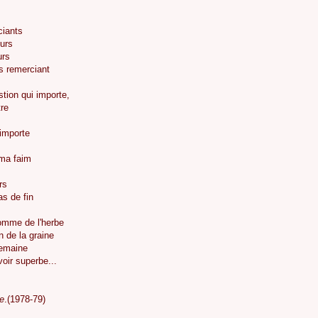
ciants
ours
urs
s remerciant
estion qui importe,
tre
'importe
 ma faim
rs
as de fin
omme de l'herbe
 de la graine
semaine
oir superbe...
e
.(1978-79)