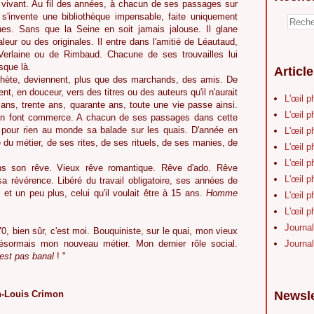
s vivant. Au fil des années, à chacun de ses passages sur
l s'invente une bibliothèque impensable, faite uniquement
es. Sans que la Seine en soit jamais jalouse. Il glane
eur ou des originales. Il entre dans l'amitié de Léautaud,
 Verlaine ou de Rimbaud. Chacune de ses trouvailles lui
sque là.
Articl
 achète, deviennent, plus que des marchands, des amis. De
ent, en douceur, vers des titres ou des auteurs qu'il n'aurait
L'œil p
ans, trente ans, quarante ans, toute une vie passe ainsi.
L'œil p
i en font commerce. A chacun de ses passages dans cette
it pour rien au monde sa balade sur les quais. D'année en
L'œil p
du métier, de ses rites, de ses rituels, de ses manies, de
L'œil p
L'œil p
dans son rêve. Vieux rêve romantique. Rêve d'ado. Rêve
L'œil p
 sa révérence. Libéré du travail obligatoire, ses années de
 et un peu plus, celui qu'il voulait être à 15 ans.
Homme
L'œil p
L'œil p
Journal
0, bien sûr, c'est moi. Bouquiniste, sur le quai, mon vieux
désormais mon nouveau métier. Mon dernier rôle social.
Journal
'est pas banal
! "
an-Louis Crimon
Newsle