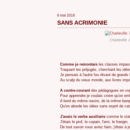
6 mai 2018
SANS ACRIMONIE
Charleville.
Comme
je remontais
les classes impas
Traquant les préjugés, cherchant les idé
Je pensais à l'autre fou rêvant de grands 
Au scalp du vieux monde, aux livres imp
A contre-courant
des pédagogues en vo
Pour apprendre je voulais croire qu'on e
A bord du même navire, de la même barq
Qu'on aborde les idées sans esprit de ca
J'avais
le verbe auxiliaire
comme le sta
J'étais le prof, le copain, l'ami, le frangin,
De tout savoir vous aviez faim, j'étais à j