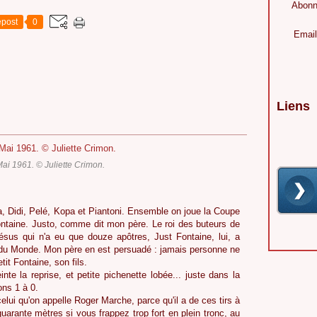
Abonn
post
0
Email
Liens
ai 1961. © Juliette Crimon.
va, Didi, Pelé, Kopa et Piantoni. Ensemble on joue la Coupe
ontaine. Justo, comme dit mon père. Le roi des buteurs de
sus qui n'a eu que douze apôtres, Just Fontaine, lui, a
du Monde. Mon père en est persuadé : jamais personne ne
tit Fontaine, son fils.
nte la reprise, et petite pichenette lobée... juste dans la
ons 1 à 0.
celui qu'on appelle Roger Marche, parce qu'il a de ces tirs à
arante mètres si vous frappez trop fort en plein tronc, au