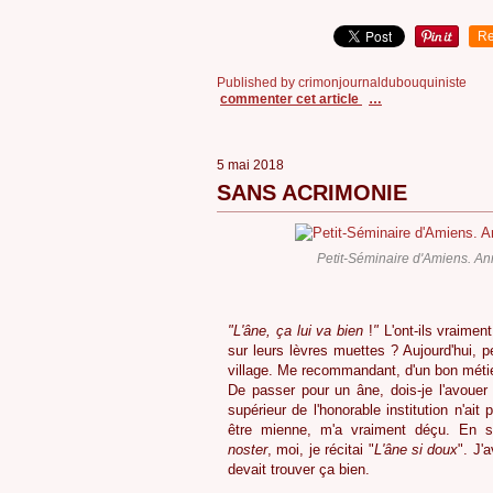
Re
Published by crimonjournaldubouquiniste
commenter cet article
…
5 mai 2018
SANS ACRIMONIE
Petit-Séminaire d'Amiens. A
"L'âne, ça lui va bien
!
"
L'ont-ils vraiment
sur leurs lèvres muettes ? Aujourd'hui, 
village. Me recommandant, d'un bon métie
De passer pour un âne, dois-je l'avouer 
supérieur de l'honorable institution n'ait 
être mienne, m'a vraiment déçu. En 
noster
, moi, je récitai "
L'âne si doux
". J'
devait trouver ça bien.