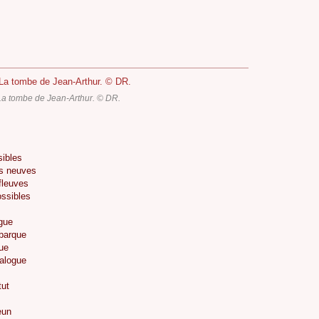
 La tombe de Jean-Arthur. © DR.
sibles
es neuves
fleuves
ossibles
gue
mbarque
ue
talogue
tut
eun