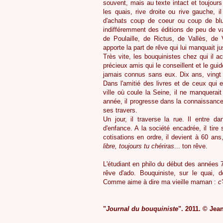
souvent, mais au texte intact et toujour
les quais, rive droite ou rive gauche, i
d'achats coup de coeur ou coup de blu
indifféremment des éditions de peu de val
de Poulaille, de Rictus, de Vallès, de
apporte la part de rêve qui lui manquait ju
Très vite, les bouquinistes chez qui il
précieux amis qui le conseillent et le guid
jamais connus sans eux. Dix ans, vingt 
Dans l'amitié des livres et de ceux qu
ville où coule la Seine, il ne manquera
année, il progresse dans la connaissance 
ses travers.
Un jour, il traverse la rue. Il entre 
d'enfance. A la société encadrée, il tire
cotisations en ordre, il devient à 60 ans,
libre, toujours tu chériras
... ton rêve.
L'étudiant en philo du début des années 7
rêve d'ado. Bouquiniste, sur le quai, 
Comme aime à dire ma vieille maman :
c
"
Journal du bouquiniste
". 2011. © Je