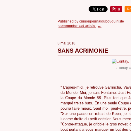
Re
Published by crimonjournaldubouquiniste
commenter cet article
…
8 mai 2018
SANS ACRIMONIE
Contay. M
" L'après-midi, je retrouve Garrincha, Va
du Monde. Moi, je suis Fontaine. Just F
la Coupe du Monde 58. Plus fort que Jé
marqué treize buts. En une seule Coupe 
pourra faire mieux. Sauf moi, peut-être, pe
"Sur une passe en retrait de Kopa, je fei
lucarne droite du petit cerisier. Nous men
"Contre-attaque, je dribble le gros noyer, 
bout portant à vous marquer un but des qu