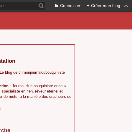
Connexion
+
Créer mon blog
tation
 Le blog de crimonjournaldubouquiniste
ption
: Journal d'un bouquiniste curieux
, spécialiste en rien, rêveur éternel et
ur de mots, à la manière des cracheurs de
t
rche