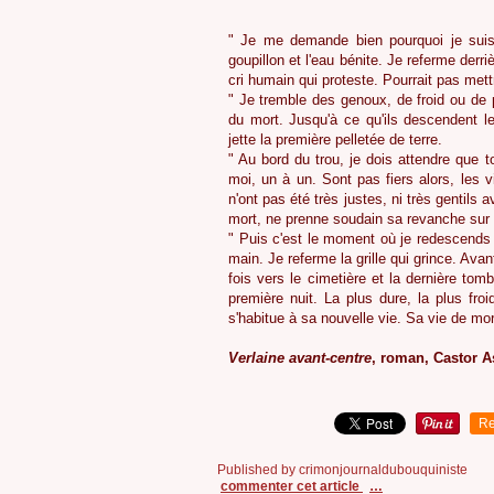
" Je me demande bien pourquoi je suis à
goupillon et l'eau bénite. Je referme derriè
cri humain qui proteste. Pourrait pas mett
" Je tremble des genoux, de froid ou de p
du mort. Jusqu'à ce qu'ils descendent le
jette la première pelletée de terre.
" Au bord du trou, je dois attendre que t
moi, un à un. Sont pas fiers alors, les 
n'ont pas été très justes, ni très gentils 
mort, ne prenne soudain sa revanche sur l
" Puis c'est le moment où je redescends s
main. Je referme la grille qui grince. Av
fois vers le cimetière et la dernière tom
première nuit. La plus dure, la plus fro
s'habitue à sa nouvelle vie. Sa vie de mor
Verlaine avant-centre
, roman, Castor As
Re
Published by crimonjournaldubouquiniste
commenter cet article
…