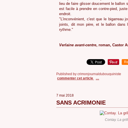
lieu de faire glisser doucement le ballon su
est facile à prendre en contre-pied, just
endroit.
"L'inconvénient, c'est que le bigarreau 
joints, dit mon père, et le ballon dan
rythme."
Verlaine avant-centre
, roman, Castor As
Re
Published by crimonjournaldubouquiniste
commenter cet article
…
7 mai 2018
SANS ACRIMONIE
Contay. La gri