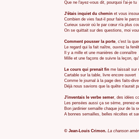
Que ne l'ayez-vous dit, pourquoi l'ai-je tu
J'étais inquiet du chemin
et vous insou
Combien de vies faut-il pour faire le parc
Curieux savoir où le par cœur n'a plus co
On se quittait sur des questions, moi vou
Comment pousser la porte
, c'est la qu
Le regard qui la fait naître, ouvrez la fenê
Il y a mille et une manières de connaître
Mille et une façons de suivre la leçon, qu
Le cours qui prenait fin
me laissait sur
Cartable sur la table, livre encore ouvert
Comme le journal à la page des faits-dive
Déjà nous savions que la quête n'aurait p
J'inventais le verbe semer
, des idées c
Les pensées aussi ça se sème, prenez-en
Bon jardinier semaille chaque jour de la 
A bonnes semailles, belles récoltes et sav
©
Jean-Louis Crimon.
La chanson amèr