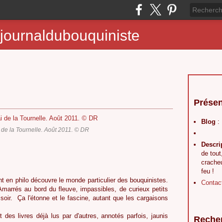
journaldubouquiniste
Présen
Blog
:
i de la Tournelle. Août 2011. © DR
Descri
de tout
crache
feu !
t en philo découvre le monde particulier des bouquinistes.
Contac
 Amarrés au bord du fleuve, impassibles, de curieux petits
 soir. Ça l'étonne et le fascine, autant que les cargaisons
 des livres déjà lus par d'autres, annotés parfois, jaunis
Reche