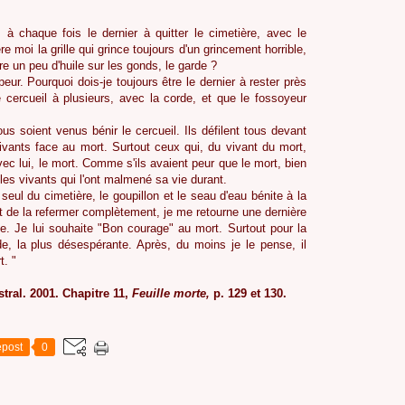
 chaque fois le dernier à quitter le cimetière, avec le
re moi la grille qui grince toujours d'un grincement horrible,
re un peu d'huile sur les gonds, le garde ?
eur. Pourquoi dois-je toujours être le dernier à rester près
 cercueil à plusieurs, avec la corde, et que le fossoyeur
ous soient venus bénir le cercueil. Ils défilent tous devant
vivants face au mort. Surtout ceux qui, du vivant du mort,
avec lui, le mort. Comme s'ils avaient peur que le mort, bien
es vivants qui l'ont malmené sa vie durant.
eul du cimetière, le goupillon et le seau d'eau bénite à la
ant de la refermer complètement, je me retourne une dernière
be. Je lui souhaite "Bon courage" au mort. Surtout pour la
ide, la plus désespérante. Après, du moins je le pense, il
t. "
tral. 2001. Chapitre 11,
Feuille morte,
p. 129 et 130.
post
0