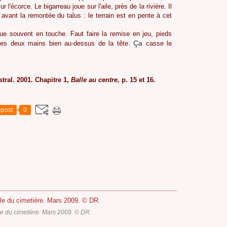
r l'écorce. Le bigarreau joue sur l'aile, près de la rivière. Il
e avant la remontée du talus : le terrain est en pente à cet
joue souvent en touche. Faut faire la remise en jeu, pieds
Ça
s les deux mains bien au-dessus de la tête.
casse le
tral. 2001. Chapitre 1,
Balle au cen
tre,
p. 15 et 16.
post
0
lle du cimetière. Mars 2009. © DR.