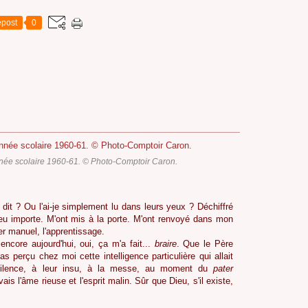
post
0
nnée scolaire 1960-61. © Photo-Comptoir Caron.
 dit ? Ou l'ai-je simplement lu dans leurs yeux ? Déchiffré
peu importe. M'ont mis à la porte. M'ont renvoyé dans mon
r manuel, l'apprentissage.
encore aujourd'hui, oui, ça m'a fait...
braire
. Que le Père
pas perçu chez moi cette intelligence particulière qui allait
silence, à leur insu, à la messe, au moment du
pater
avais l'âme rieuse et l'esprit malin. Sûr que Dieu, s'il existe,